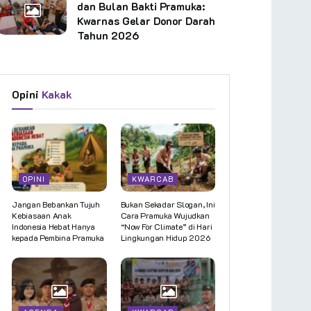
dan Bulan Bakti Pramuka:
Kwarnas Gelar Donor Darah
Tahun 2026
Opini
Kakak
OPINI
KWARCAB
Jangan Bebankan Tujuh
Bukan Sekadar Slogan, Ini
Kebiasaan Anak
Cara Pramuka Wujudkan
Indonesia Hebat Hanya
“Now For Climate” di Hari
kepada Pembina Pramuka
Lingkungan Hidup 2026