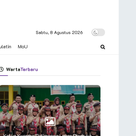
Sabtu, 8 Agustus 2026
uletin
MoU
Warta
Terbaru
Ketua Kwarran Patimpeng Lepas Pramuka