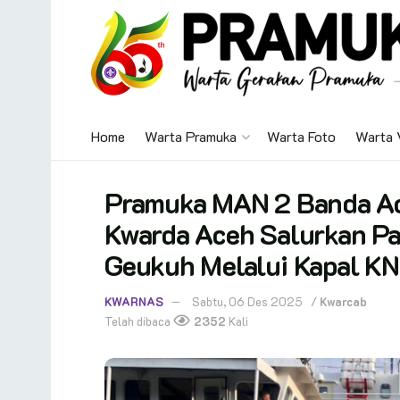
Home
Warta Pramuka
Warta Foto
Warta 
Pramuka MAN 2 Banda Ac
Kwarda Aceh Salurkan Pa
Geukuh Melalui Kapal KN
KWARNAS
Sabtu, 06 Des 2025
/
Kwarcab
Telah dibaca
2352
Kali