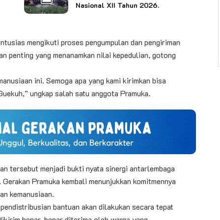
Nasional XII Tahun 2026.
tusias mengikuti proses pengumpulan dan pengiriman
an penting yang menanamkan nilai kepedulian, gotong
manusiaan ini. Semoga apa yang kami kirimkan bisa
 Guekuh,” ungkap salah satu anggota Pramuka.
 tersebut menjadi bukti nyata sinergi antarlembaga
 Gerakan Pramuka kembali menunjukkan komitmennya
dan kemanusiaan.
endistribusian bantuan akan dilakukan secara tepat
ikirim benar-benar diterima oleh warga yang