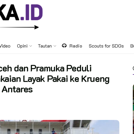
Video
Opini
Tautan
Radio
Scouts for SDGs
B
eh dan Pramuka Peduli
kaian Layak Pakai ke Krueng
 Antares