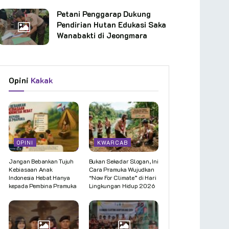
Petani Penggarap Dukung
Pendirian Hutan Edukasi Saka
Wanabakti di Jeongmara
Opini
Kakak
OPINI
KWARCAB
Jangan Bebankan Tujuh
Bukan Sekadar Slogan, Ini
Kebiasaan Anak
Cara Pramuka Wujudkan
Indonesia Hebat Hanya
“Now For Climate” di Hari
kepada Pembina Pramuka
Lingkungan Hidup 2026