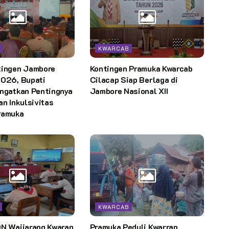
KWARCAB
tingen Jambore
Kontingen Pramuka Kwarcab
2026, Bupati
Cilacap Siap Berlaga di
Ingatkan Pentingnya
Jambore Nasional XII
an Inkulsivitas
ramuka
KWARCAB
DN Waijarang Kwaran
Pramuka Peduli Kwarran