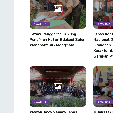
KWARCAB
KWARCAB
Petani Penggarap Dukung
Lepas Kon
Pendirian Hutan Edukasi Saka
Nasional 
Wanabakti di Jeongmara
Grobogan 
Karakter d
Gerakan P
KWARCAB
KWARCAB
Wawali Arya Negara Lepas
Mugus I S