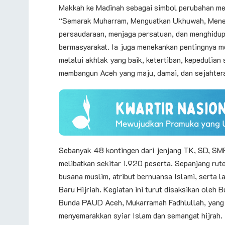
Makkah ke Madinah sebagai simbol perubahan menu
“Semarak Muharram, Menguatkan Ukhuwah, Meneb
persaudaraan, menjaga persatuan, dan menghidu
bermasyarakat. Ia juga menekankan pentingnya me
melalui akhlak yang baik, ketertiban, kepedulia
membangun Aceh yang maju, damai, dan sejahter
Sebanyak 48 kontingen dari jenjang TK, SD, SMP
melibatkan sekitar 1.920 peserta. Sepanjang rute
busana muslim, atribut bernuansa Islami, serta
Baru Hijriah. Kegiatan ini turut disaksikan ole
Bunda PAUD Aceh, Mukarramah Fadhlullah, yang 
menyemarakkan syiar Islam dan semangat hijrah.