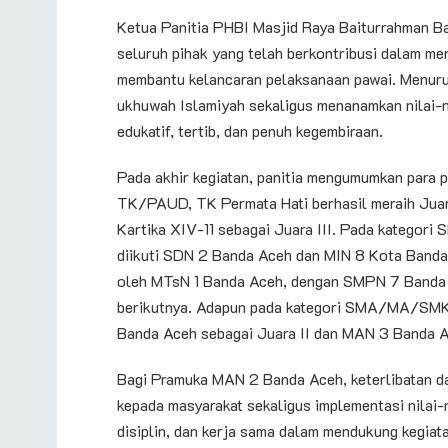
Ketua Panitia PHBI Masjid Raya Baiturrahman Ba
seluruh pihak yang telah berkontribusi dalam m
membantu kelancaran pelaksanaan pawai. Menurut
ukhuwah Islamiyah sekaligus menanamkan nilai-ni
edukatif, tertib, dan penuh kegembiraan.
Pada akhir kegiatan, panitia mengumumkan para p
TK/PAUD, TK Permata Hati berhasil meraih Juara
Kartika XIV-11 sebagai Juara III. Pada kategori
diikuti SDN 2 Banda Aceh dan MIN 8 Kota Band
oleh MTsN 1 Banda Aceh, dengan SMPN 7 Banda
berikutnya. Adapun pada kategori SMA/MA/SMK, 
Banda Aceh sebagai Juara II dan MAN 3 Banda Ac
Bagi Pramuka MAN 2 Banda Aceh, keterlibatan da
kepada masyarakat sekaligus implementasi nilai-n
disiplin, dan kerja sama dalam mendukung kegia