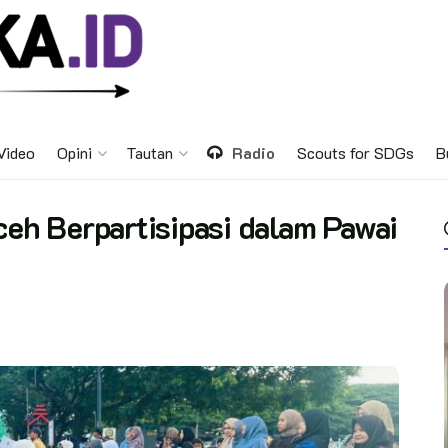
Video
Opini
Tautan
Radio
Scouts for SDGs
B
h Berpartisipasi dalam Pawai