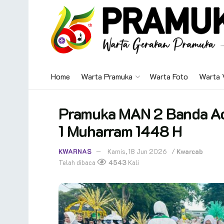
Home
Warta Pramuka
Warta Foto
Warta 
Pramuka MAN 2 Banda Ace
1 Muharram 1448 H
KWARNAS
Kamis, 18 Jun 2026
/
Kwarcab
Telah dibaca
4543
Kali