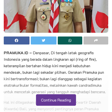
PRAMUKA.ID –
Denpasar, Di tengah letak geografis
Indonesia yang berada dalam lingkaran api (ring of fire),
keterampilan bertahan hidup kini menjadi kebutuhan
mendesak, bukan lagi sekadar pilihan. Gerakan Pramuka pun
kini bertransformasi; bukan lagi dianggap sebagai kegiatan
ekstrakurikuler formalitas, melainkan kawah candradimuka
untuk mencetak generasi yang tangguh menghadapi bencana.
Continue Reading
Hal ini ditegaskan oleh Rudianto, Andalan Kwartir Daerah
(Kwarda) Bali, yang menyoroti pentingnya peran Pramuka