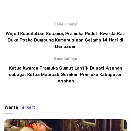
dalam membangun ketahanan nasional dari unit terkecil, yaitu
individu muda.
Sebelumnya
BACA JUGA
Wujud Kepedulian Sesama, Pramuka Peduli Kwarda Bali
Buka Posko Bumbung Kemanusiaan Selama 14 Hari di
Jelang Hari Pramuka, Ketua Kwarnas Kenang
Jasa Soeharto-Bu Tien di Giribangun
Denpasar
Sesudahnya
Ketua Kwarnas dan Kwarda Jatim Ziarah ke
Ketua Kwarda Pramuka Sumut Lantik Bupati Asahan
Makam Bung Karno, Tegaskan Pramuka Tak
sebagai Ketua Mabicab Gerakan Pramuka Kabupaten
Boleh Kehilangan Akar Sejarah
Asahan
Transformasi Paradigma: Pramuka Adalah Survival Skill
Warta
Terkait
Menurut Rudianto, pelatihan dalam Pramuka—mulai dari