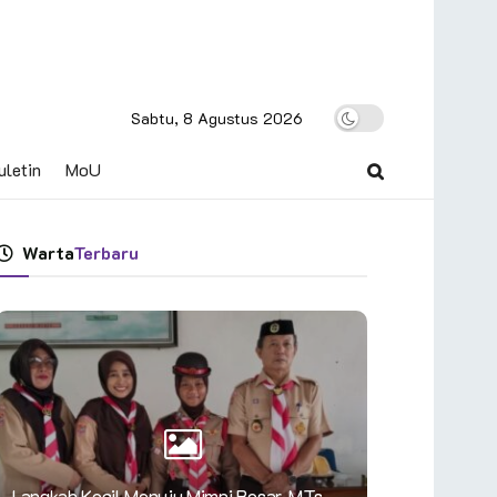
Sabtu, 8 Agustus 2026
uletin
MoU
Warta
Terbaru
Langkah Kecil Menuju Mimpi Besar, MTs