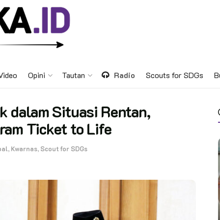
Video
Opini
Tautan
Radio
Scouts for SDGs
B
 dalam Situasi Rentan,
am Ticket to Life
bal
,
Kwarnas
,
Scout for SDGs