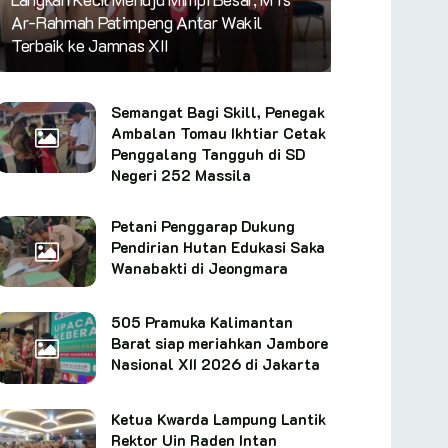
Ar-Rahmah Patimpeng Antar Wakil
Terbaik ke Jamnas XII
Semangat Bagi Skill, Penegak
Ambalan Tomau Ikhtiar Cetak
Penggalang Tangguh di SD
Negeri 252 Massila
Petani Penggarap Dukung
Pendirian Hutan Edukasi Saka
Wanabakti di Jeongmara
505 Pramuka Kalimantan
Barat siap meriahkan Jambore
Nasional XII 2026 di Jakarta
Ketua Kwarda Lampung Lantik
Rektor Uin Raden Intan