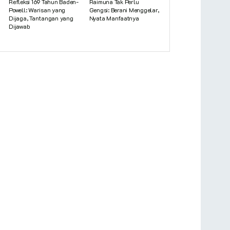
Refleksi 169 Tahun Baden-
Raimuna Tak Perlu
Powell: Warisan yang
Gengsi: Berani Menggelar,
Dijaga, Tantangan yang
Nyata Manfaatnya
Dijawab