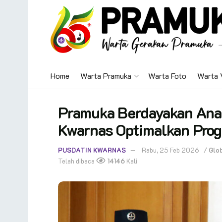
Home
Warta Pramuka
Warta Foto
Warta 
Pramuka Berdayakan Anak
Kwarnas Optimalkan Progr
PUSDATIN KWARNAS
Rabu, 25 Feb 2026
/
Glo
Telah dibaca
14146
Kali