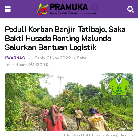
Peduli Korban Banjir Tatibajo, Saka
Bakti Husada Ranting Malunda
Salurkan Bantuan Logistik
KWARNAS
Senin, 21 Nov 2022
/
Saka
Telah dibaca
1390
Kali
Foto : Saka Bhakti Husada Ranting Malunda