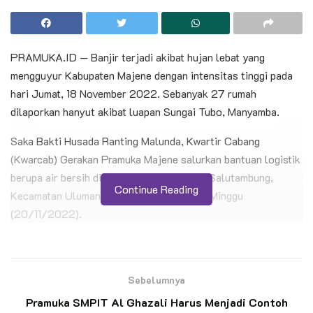
PRAMUKA.ID — Banjir terjadi akibat hujan lebat yang
mengguyur Kabupaten Majene dengan intensitas tinggi pada
hari Jumat, 18 November 2022. Sebanyak 27 rumah
dilaporkan hanyut akibat luapan Sungai Tubo, Manyamba.
Saka Bakti Husada Ranting Malunda, Kwartir Cabang
(Kwarcab) Gerakan Pramuka Majene salurkan bantuan logistik
berupa air bersih di Dusun Tatibajo, Desa Salutambung,
Continue Reading
Kecamatan Ulumanda, Kabupaten Majene, Minggu
(20/11/2022).
BACA JUGA
Sebelumnya
Langkah Pengabdian Penegak Ambalan Tomau,
Membina Penggalang SD Inpres 3/77 Masago
Pramuka SMPIT Al Ghazali Harus Menjadi Contoh
Menuju Prestasi