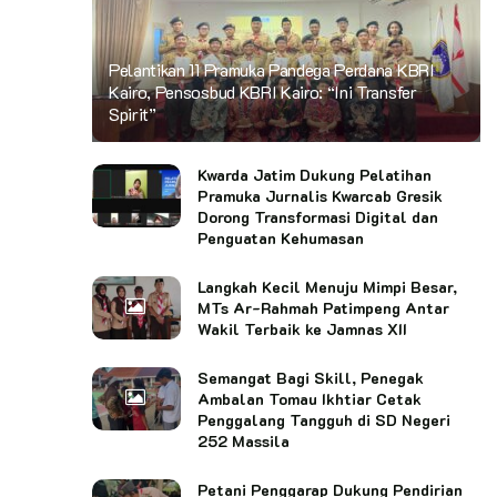
Pelantikan 11 Pramuka Pandega Perdana KBRI
Kairo, Pensosbud KBRI Kairo: “Ini Transfer
Spirit”
Kwarda Jatim Dukung Pelatihan
Pramuka Jurnalis Kwarcab Gresik
Dorong Transformasi Digital dan
Penguatan Kehumasan
Langkah Kecil Menuju Mimpi Besar,
MTs Ar-Rahmah Patimpeng Antar
Wakil Terbaik ke Jamnas XII
Semangat Bagi Skill, Penegak
Ambalan Tomau Ikhtiar Cetak
Penggalang Tangguh di SD Negeri
252 Massila
Petani Penggarap Dukung Pendirian