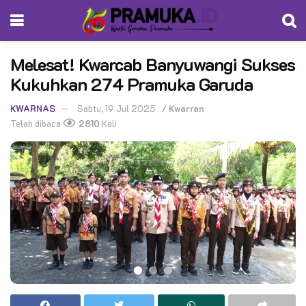
Melesat! Kwarcab Banyuwangi Sukses
Kukuhkan 274 Pramuka Garuda
KWARNAS
Sabtu, 19 Jul 2025
/
Kwarran
Telah dibaca
2810
Kali