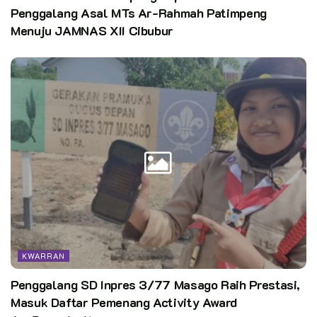
Pewarta: Dona (Sekretaris Kwarran Cluring)
Penggalang Asal MTs Ar-Rahmah Patimpeng
Menuju JAMNAS XII Cibubur
Editor:
Pusdatin Kwarnas
KWARRAN
Penggalang SD Inpres 3/77 Masago Raih Prestasi,
Masuk Daftar Pemenang Activity Award