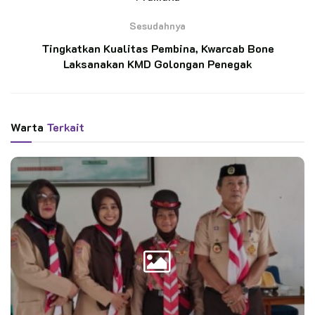
BACA JUGA
Sesudahnya
Langkah Kecil Menuju Mimpi Besar, MTs Ar-
Tingkatkan Kualitas Pembina, Kwarcab Bone
Rahmah Patimpeng Antar Wakil Terbaik ke
Laksanakan KMD Golongan Penegak
Jamnas XII
Semangat Bagi Skill, Penegak Ambalan
Tomau Ikhtiar Cetak Penggalang Tangguh di
SD Negeri 252 Massila
Warta
Terkait
Kak Wiwit Sukesi, S.Pd.SD, Ketua Kwarran Cluring yang
mendapatkan kepercayaan sebagai motor penggerak
pelaksana kegiatan, menyampaikan rasa bangga dan terima
kasih atas dukungan yang diberikan oleh semua pihak.
“Terima kasih kepada Kwarcab Banyuwangi yang telah
mempercayakan kegiatan ini kepada kami. Ini adalah
kehormatan sekaligus amanah besar yang telah kami upayakan
semaksimal mungkin. Semoga para Pramuka Garuda yang