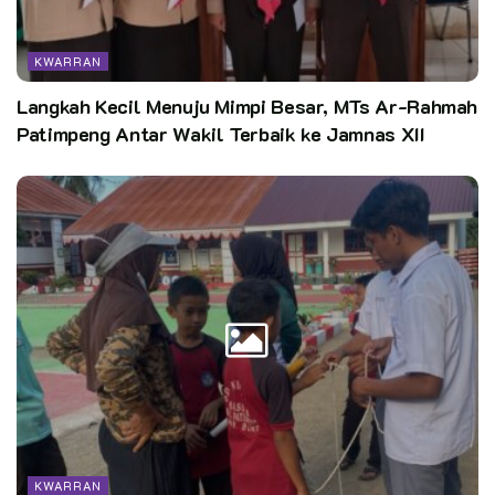
dilantik hari ini menjadi cerminan kualitas pembinaan di
gugusdepan masing-masing,” ungkapnya.
KWARRAN
Langkah Kecil Menuju Mimpi Besar, MTs Ar-Rahmah
Patimpeng Antar Wakil Terbaik ke Jamnas XII
Senada dengan itu, Kak Muh. Syafiil Anam, S.Pd., selaku
Andalan Cabang Urusan Pramuka Garuda, menyampaikan
apresiasi atas sinergi lintas kwartir ranting yang telah terjalin
dengan sangat baik.
“Keberhasilan ini adalah hasil kerja kolektif dan semangat
kebersamaan. Terima kasih kepada seluruh Kwarran yang
telah berperan aktif sehingga kegiatan ini berjalan dengan
lancar dan penuh makna,” ujarnya.
Puncak acara ditandai dengan penyematan tanda Pramuka
Garuda oleh Ketua Kwarcab Banyuwangi, Kak Ir. H. Mujiono,
M.Si. Dalam sambutannya, beliau menegaskan pentingnya
KWARRAN