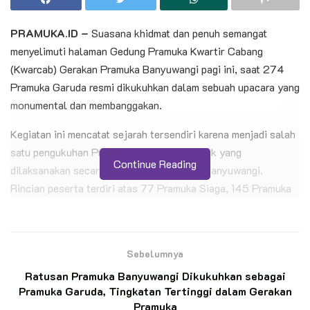
PRAMUKA.ID –
Suasana khidmat dan penuh semangat
menyelimuti halaman Gedung Pramuka Kwartir Cabang
(Kwarcab) Gerakan Pramuka Banyuwangi pagi ini, saat 274
Pramuka Garuda resmi dikukuhkan dalam sebuah upacara yang
monumental dan membanggakan.
Kegiatan ini mencatat sejarah tersendiri karena menjadi salah
satu pengukuhan Pramuka Garuda terbanyak yang
Continue Reading
dilaksanakan secara serentak di Kwarcab Banyuwangi.
Rincian peserta terdiri atas 77 Pramuka Siaga, 145 Pramuka
Penggalang, dan 52 Pramuka Penegak yang berasal dari 13
Kwartir Ranting (Kwarran), yaitu Cluring, Purwoharjo,
Pesanggaran, Siliragung, Srono, Tegalsari, Muncar, Genteng,
Sebelumnya
Bangorejo, Sempu, Singojuruh, Blimbingsari, dan Kecamatan
Ratusan Pramuka Banyuwangi Dikukuhkan sebagai
Banyuwangi.
Pramuka Garuda, Tingkatan Tertinggi dalam Gerakan
Pramuka