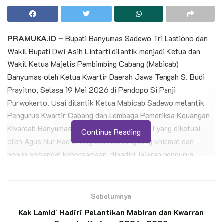
PRAMUKA.ID –
Bupati Banyumas Sadewo Tri Lastiono dan
Wakil Bupati Dwi Asih Lintarti dilantik menjadi Ketua dan
Wakil Ketua Majelis Pembimbing Cabang (Mabicab)
Banyumas oleh Ketua Kwartir Daerah Jawa Tengah S. Budi
Prayitno, Selasa 19 Mei 2026 di Pendopo Si Panji
Purwokerto. Usai dilantik Ketua Mabicab Sadewo melantik
Pengurus Kwartir Cabang dan Lembaga Pemeriksa Keuangan
Kwarcab Banyumas Masa Bakti 2026-2031 yang diketuai
Continue Reading
oleh Agus Nur Hadie. Kegiatan berlangsung khidmat dan
penuh semangat kebersamaan, dihadiri jajaran pengurus,
andalan, pembina, serta tamu undangan dari berbagai unsur
Gerakan Pramuka, termasuk Waka Binamuda Kwarnas Gerakan
Pramuka Republik Indonesia.
Sebelumnya
Kak Lamidi Hadiri Pelantikan Mabiran dan Kwarran
Pelantikan tersebut berdasarkan Surat Keputusan Kwartir