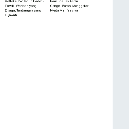
Refleksi 169 Tahun Baden-
Raimuna Tak Perlu
Powell: Warisan yang
Gengsi: Berani Menggelar,
Dijaga, Tantangan yang
Nyata Manfaatnya
Dijawab