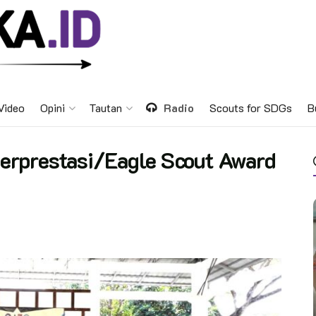
Video
Opini
Tautan
Radio
Scouts for SDGs
B
erprestasi/Eagle Scout Award