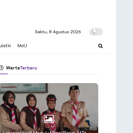
Sabtu, 8 Agustus 2026
uletin
MoU
Warta
Terbaru
Langkah Kecil Menuju Mimpi Besar, MTs