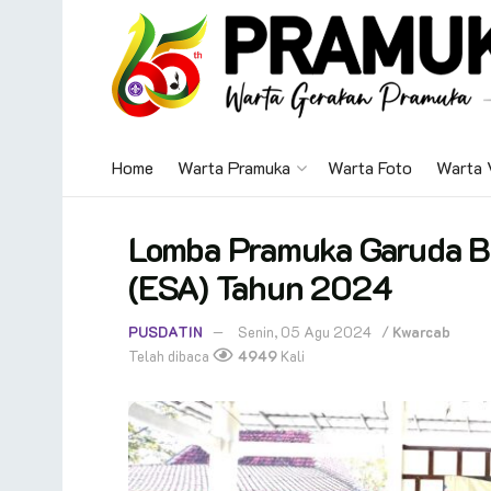
Home
Warta Pramuka
Warta Foto
Warta 
Lomba Pramuka Garuda B
(ESA) Tahun 2024
PUSDATIN
Senin, 05 Agu 2024
/
Kwarcab
Telah dibaca
4949
Kali