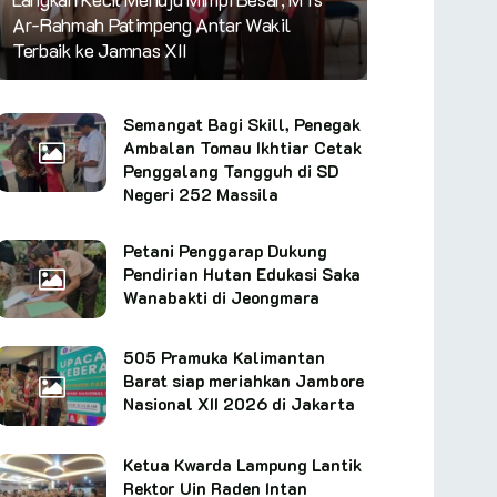
Ar-Rahmah Patimpeng Antar Wakil
Terbaik ke Jamnas XII
Semangat Bagi Skill, Penegak
Ambalan Tomau Ikhtiar Cetak
Penggalang Tangguh di SD
Negeri 252 Massila
Petani Penggarap Dukung
Pendirian Hutan Edukasi Saka
Wanabakti di Jeongmara
505 Pramuka Kalimantan
Barat siap meriahkan Jambore
Nasional XII 2026 di Jakarta
Ketua Kwarda Lampung Lantik
Rektor Uin Raden Intan