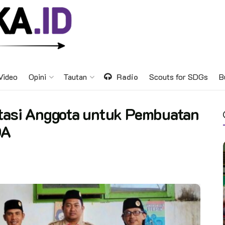
Video
Opini
Tautan
Radio
Scouts for SDGs
B
itasi Anggota untuk Pembuatan
DA