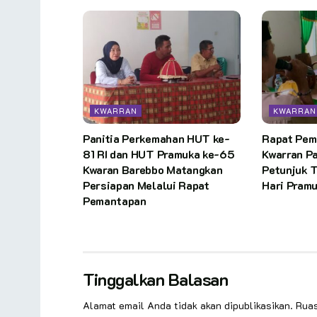
KWARRAN
KWARRAN
Panitia Perkemahan HUT ke-
Rapat Pem
81 RI dan HUT Pramuka ke-65
Kwarran P
Kwaran Barebbo Matangkan
Petunjuk 
Persiapan Melalui Rapat
Hari Pram
Pemantapan
Tinggalkan Balasan
Alamat email Anda tidak akan dipublikasikan.
Ruas