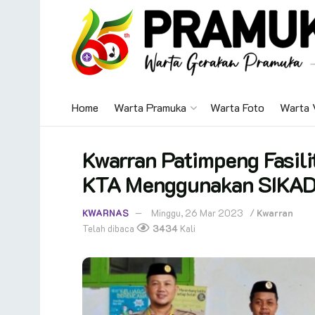
Home
Warta Pramuka
Warta Foto
Warta 
Kwarran Patimpeng Fasil
KTA Menggunakan SIKA
KWARNAS
Minggu, 26 Mar 2023
/
Kwarran
Telah dibaca
3434
Kali