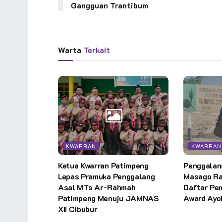
Gangguan Trantibum
Warta
Terkait
KWARRAN
KWARRAN
Ketua Kwarran Patimpeng
Penggalan
Lepas Pramuka Penggalang
Masago Ra
Asal MTs Ar-Rahmah
Daftar Pe
Patimpeng Menuju JAMNAS
Award Ayo
XII Cibubur