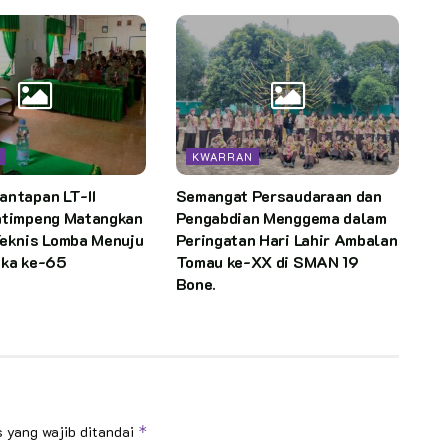
KWARRAN
antapan LT-II
Semangat Persaudaraan dan
atimpeng Matangkan
Pengabdian Menggema dalam
Teknis Lomba Menuju
Peringatan Hari Lahir Ambalan
uka ke-65
Tomau ke-XX di SMAN 19
Bone.
 yang wajib ditandai
*