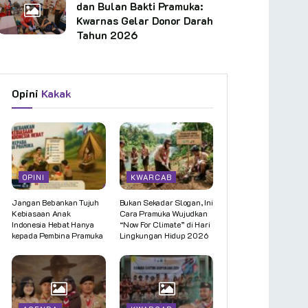
dan Bulan Bakti Pramuka:
Kwarnas Gelar Donor Darah
Tahun 2026
Opini
Kakak
OPINI
KWARCAB
Jangan Bebankan Tujuh
Bukan Sekadar Slogan, Ini
Kebiasaan Anak
Cara Pramuka Wujudkan
Indonesia Hebat Hanya
“Now For Climate” di Hari
kepada Pembina Pramuka
Lingkungan Hidup 2026