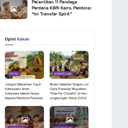
Pelantikan 11 Pandega
Perdana KBRI Kairo, Pembina:
“Ini Transfer Spirit”
Opini
Kakak
OPINI
KWARCAB
Jangan Bebankan Tujuh
Bukan Sekadar Slogan, Ini
Kebiasaan Anak
Cara Pramuka Wujudkan
Indonesia Hebat Hanya
“Now For Climate” di Hari
kepada Pembina Pramuka
Lingkungan Hidup 2026