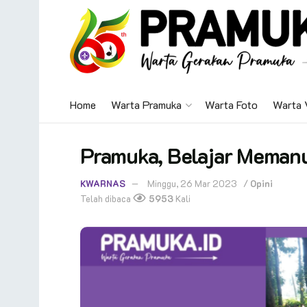
Home
Warta Pramuka
Warta Foto
Warta 
Pramuka, Belajar Meman
KWARNAS
Minggu, 26 Mar 2023
/
Opini
Telah dibaca
5953
Kali