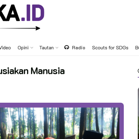
Video
Opini
Tautan
Radio
Scouts for SDGs
B
usiakan Manusia