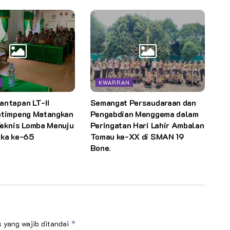
KWARRAN
antapan LT-II
Semangat Persaudaraan dan
atimpeng Matangkan
Pengabdian Menggema dalam
Teknis Lomba Menuju
Peringatan Hari Lahir Ambalan
uka ke-65
Tomau ke-XX di SMAN 19
Bone.
 yang wajib ditandai
*