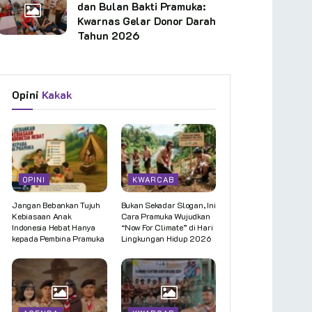
dan Bulan Bakti Pramuka:
Kwarnas Gelar Donor Darah
Tahun 2026
Opini
Kakak
OPINI
KWARCAB
Jangan Bebankan Tujuh
Bukan Sekadar Slogan, Ini
Kebiasaan Anak
Cara Pramuka Wujudkan
Indonesia Hebat Hanya
“Now For Climate” di Hari
kepada Pembina Pramuka
Lingkungan Hidup 2026