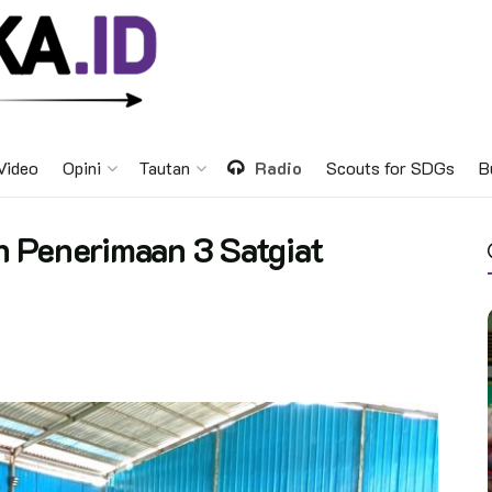
Video
Opini
Tautan
Radio
Scouts for SDGs
B
n Penerimaan 3 Satgiat