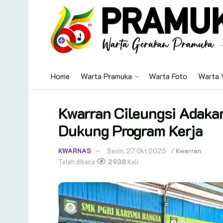
Home
Warta Pramuka
Warta Foto
Warta 
Kwarran Cileungsi Adaka
Dukung Program Kerja
KWARNAS
Senin, 27 Okt 2025
/
Kwarran
Telah dibaca
2938
Kali