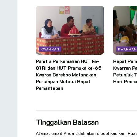
KWARRAN
KWARRAN
Panitia Perkemahan HUT ke-
Rapat Pem
81 RI dan HUT Pramuka ke-65
Kwarran P
Kwaran Barebbo Matangkan
Petunjuk 
Persiapan Melalui Rapat
Hari Pram
Pemantapan
Tinggalkan Balasan
Alamat email Anda tidak akan dipublikasikan.
Ruas