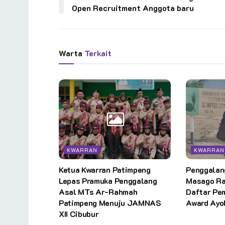
Open Recruitment Anggota baru
Warta
Terkait
KWARRAN
KWARRAN
Ketua Kwarran Patimpeng
Penggalan
Lepas Pramuka Penggalang
Masago Ra
Asal MTs Ar-Rahmah
Daftar Pe
Patimpeng Menuju JAMNAS
Award Ayo
XII Cibubur