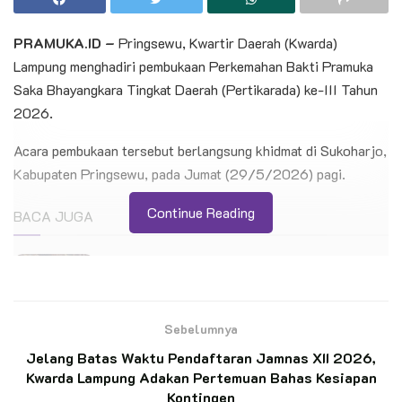
PRAMUKA.ID –
​Pringsewu, Kwartir Daerah (Kwarda)
Lampung menghadiri pembukaan Perkemahan Bakti Pramuka
Saka Bhayangkara Tingkat Daerah (Pertikarada) ke-III Tahun
2026.
Acara pembukaan tersebut berlangsung khidmat di Sukoharjo,
Kabupaten Pringsewu, pada Jumat (29/5/2026) pagi.
Continue Reading
BACA JUGA
Jelang Hari Pramuka, Ketua Kwarnas Kenang
Jasa Soeharto-Bu Tien di Giribangun
Sebelumnya
Ketua Kwarnas dan Kwarda Jatim Ziarah ke
Makam Bung Karno, Tegaskan Pramuka Tak
Jelang Batas Waktu Pendaftaran Jamnas XII 2026,
Boleh Kehilangan Akar Sejarah
Kwarda Lampung Adakan Pertemuan Bahas Kesiapan
Kontingen