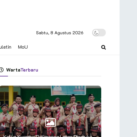
Sabtu, 8 Agustus 2026
uletin
MoU
Warta
Terbaru
Ketua Kwarran Patimpeng Lepas Pramuka