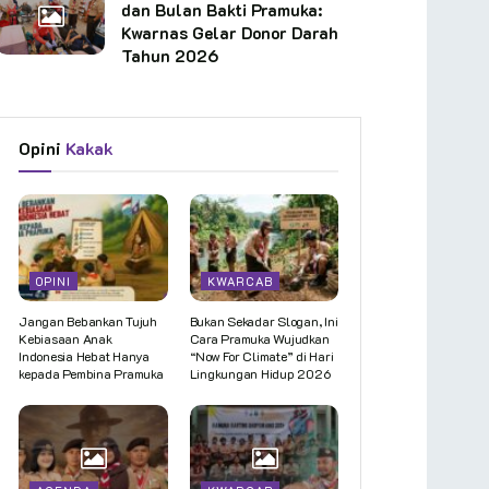
dan Bulan Bakti Pramuka:
Kwarnas Gelar Donor Darah
Tahun 2026
Opini
Kakak
OPINI
KWARCAB
Jangan Bebankan Tujuh
Bukan Sekadar Slogan, Ini
Kebiasaan Anak
Cara Pramuka Wujudkan
Indonesia Hebat Hanya
“Now For Climate” di Hari
kepada Pembina Pramuka
Lingkungan Hidup 2026