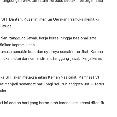
i lingkungan Sekolah Islam Terpadu semakin terorganisasi
SIT Banten, Kuserin, menilai Gerakan Pramuka memiliki
i muda.
irian, tanggung jawab, kerja keras, hingga nasionalisme
didikan kepramukaan.
ramuka semakin kuat dan syiarnya semakin terlihat. Karena
amuka, mulai dari kemandirian, tanggung jawab, kerja keras
ka SIT akan melaksanakan Kemah Nasional (Kemnas) VI
but menjadi semangat baru bagi seluruh anggota untuk terus
uka.
i ini adalah hari yang bersejarah karena kami resmi dilantik