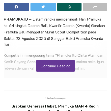
PRAMUKA.ID –
Dalam rangka memperingati Hari Pramuka
ke-64 tingkat Daerah Bali, Kwartir Daerah (Kwarda) Gerakan
Pramuka Bali menggelar Mural Scout Competition pada
Sabtu, 23 Agustus 2025 di Sanggar Bakti Pramuka Kwarda
Bali.
Kompetisi ini mengusung tema “Pramuka itu Cinta Alam dan
Kasih Sayang Sesama Manusia” yang sarat makna sekaligus
Continue Reading
relevan dengan kehidupan generasi muda saat ini.
BACA JUGA
Jelang Hari Pramuka, Ketua Kwarnas Kenang
Jasa Soeharto-Bu Tien di Giribangun
Sebelumnya
Siapkan Generasi Hebat, Pramuka MAN 4 Kediri