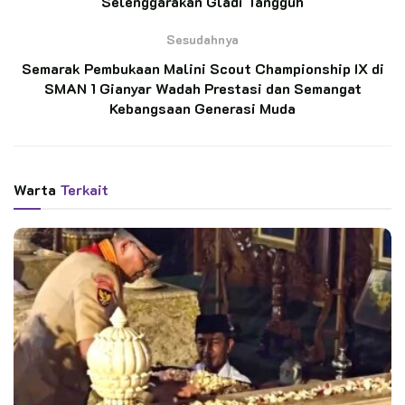
Selenggarakan Gladi Tangguh
Ketua Kwarnas dan Kwarda Jatim Ziarah ke
Makam Bung Karno, Tegaskan Pramuka Tak
Sesudahnya
Boleh Kehilangan Akar Sejarah
Semarak Pembukaan Malini Scout Championship IX di
SMAN 1 Gianyar Wadah Prestasi dan Semangat
Kegiatan resmi dibuka oleh Ketua Kwartir Daerah (Kwarda)
Kebangsaan Generasi Muda
Gerakan Pramuka Bali, Prof. Ir. Tjokorda Oka Artha Ardhana
Sukawati, M.Si., yang akrab disapa Kak Cok Ace.
Warta
Terkait
Dalam sambutannya Ketua Kwartir Daerah Bali, Kak Cok Ace
menekankan bahwa mural bukan sekadar ajang unjuk bakat,
melainkan media untuk menyalurkan gagasan, imajinasi, dan
aspirasi generasi muda melalui karya seni.
“Kompetisi mural ini tidak hanya sekadar ajang adu bakat,
tetapi juga media untuk menyalurkan gagasan, imajinasi, dan