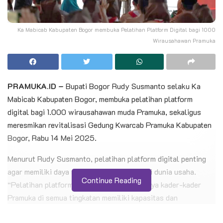
Ka Mabicab Kabupaten Bogor membuka Pelatihan Platform Digital bagi 1000
Wirausahawan Pramuka
PRAMUKA.ID –
Bupati Bogor Rudy Susmanto selaku Ka
Mabicab Kabupaten Bogor, membuka pelatihan platform
digital bagi 1.000 wirausahawan muda Pramuka, sekaligus
meresmikan revitalisasi Gedung Kwarcab Pramuka Kabupaten
Bogor, Rabu 14 Mei 2025.
Menurut Rudy Susmanto, pelatihan platform digital penting
agar memiliki daya saing dalam menghadapi dunia usaha.
Continue Reading
“Pelatihan platform digital ini penting supaya kader-kader
Pramuka di semua tingkatan memiliki kapasitas dan
kemampuan agar berdaya saing menghadapi dunia kerja