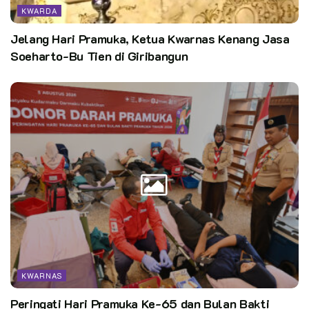
mandiri. Beberapa di antaranya adalah, strategi pengembangan
KWARDA
pola pikir kewirausahaan dan implementasinya dalam
Jelang Hari Pramuka, Ketua Kwarnas Kenang Jasa
kehidupan nyata. Teknik menggali ide bisnis digital yang
Soeharto-Bu Tien di Giribangun
relevan dengan kebutuhan pasar.
Kemudian, pemanfaatan platform e-commerce dan
marketplace secara efektif melalui media sosial. Strategi
optimalisasi komunikasi dan layanan pelanggan. Pengelolaan
keuangan dalam bisnis digital. Dan sesi presentasi ide bisnis
dan penyusunan rencana tindak lanjut.
“Pelatihan ini bukan sekadar kegiatan formalitas, melainkan
bagian dari proses pembentukan karakter dan kemandirian
anggota Pramuka yang siap menjadi wirausahawan muda di era
digital,” jelasnya.
Dirinya ingin anggota Pramuka tidak hanya disiplin secara
fisik dan mental, tetapi juga adaptif dan mampu menjawab
KWARNAS
tantangan ekonomi masa kini. Dengan pelatihan ini, kami
Peringati Hari Pramuka Ke-65 dan Bulan Bakti