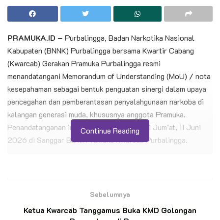
PRAMUKA.ID –
Purbalingga, Badan Narkotika Nasional
Kabupaten (BNNK) Purbalingga bersama Kwartir Cabang
(Kwarcab) Gerakan Pramuka Purbalingga resmi
menandatangani Memorandum of Understanding (MoU) / nota
kesepahaman sebagai bentuk penguatan sinergi dalam upaya
pencegahan dan pemberantasan penyalahgunaan narkoba di
kalangan generasi muda, khususnya anggota Pramuka.
Penandatanganan ini berlangsung pada hari Jum’at, 11 Juni
Continue Reading
2026 di Sanggar Bakti Pramuka Kwarcab Purbalingga.
Hadir pada kegiatan ini ketua Kwarcab Purbalingga beserta
beberapa pengurus harian. Sedangkan dari BNN Kabupaten
Purbalingga dihadiri oleh kepala BNNK beserta jajaran.
Sebelumnya
BACA JUGA
Ketua Kwarcab Tanggamus Buka KMD Golongan