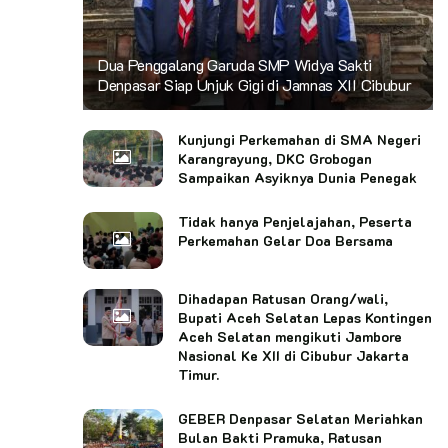
Dua Penggalang Garuda SMP Widya Sakti
Denpasar Siap Unjuk Gigi di Jamnas XII Cibubur
Kunjungi Perkemahan di SMA Negeri
Karangrayung, DKC Grobogan
Sampaikan Asyiknya Dunia Penegak
Tidak hanya Penjelajahan, Peserta
Perkemahan Gelar Doa Bersama
Dihadapan Ratusan Orang/wali,
Bupati Aceh Selatan Lepas Kontingen
Aceh Selatan mengikuti Jambore
Nasional Ke XII di Cibubur Jakarta
Timur.
GEBER Denpasar Selatan Meriahkan
Bulan Bakti Pramuka, Ratusan