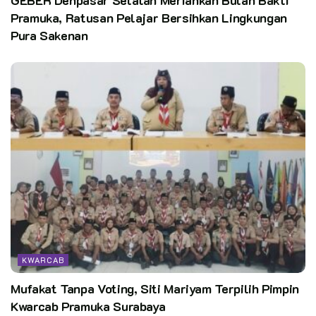
Editor:
pusdatin kwarnas
Pramuka, Ratusan Pelajar Bersihkan Lingkungan
Pura Sakenan
KWARCAB
Mufakat Tanpa Voting, Siti Mariyam Terpilih Pimpin
Kwarcab Pramuka Surabaya