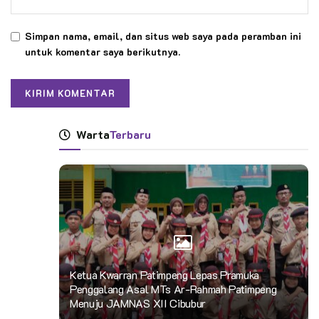
tertarik membelinya. Pikirkan tentang faktor-faktor berikut:
Simpan nama, email, dan situs web saya pada peramban ini
Usia
untuk komentar saya berikutnya.
Lokasi
Jenis kelamin
Tingkat pendapatan
Warta
Terbaru
Tingkat Pendidikan
Status di keluarga
Pendidikan
Faktor psikografis seperti minat dan gaya hidup dapat menjadi
poin tambahan yang bisa digunakan untuk menentukan target
pasar.
Ketua Kwarran Patimpeng Lepas Pramuka
Penggalang Asal MTs Ar-Rahmah Patimpeng
Kemudian untuk mencari tahu mengenai kompetitor, gunakan
Menuju JAMNAS XII Cibubur
SWOT analysis
. Pahami apa saja kelebihan mereka yang bisa