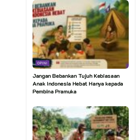
menilai apakah usaha yang ingin dibangun memungkinkan
untuk dimulai.
Rencana saja tidak cukup sebagai cara memulai usaha dari
nol, perlu strategi untuk bisa mengeksekusinya dengan benar.
Mulai cari tahu dan rancang strategi seperti apa yang
dibutuhkan untuk dapat mencapai tujuan akhir dari business
plan.
OPINI
Anda bisa memanfaatkan hasil riset sebelumnya yang bisa
Jangan Bebankan Tujuh Kebiasaan
diubah menjadi strategi. Usahakan strategi yang digunakan
Anak Indonesia Hebat Hanya kepada
efektif sehingga tidak menghabiskan banyak sumber daya di
Pembina Pramuka
awal.
8. Perluas Circle Pertemanan dengan Pengusaha
Bukan hanya di bidang usaha saja, memperluas jaringan
pertemanan itu memang sangatlah penting. Sehingga bisa
melihat peluang baru, mempelajari sesuatu dari orang