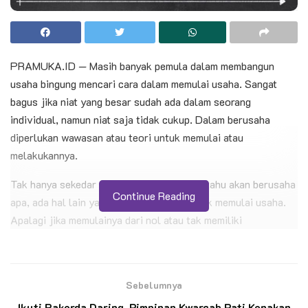
PRAMUKA.ID — Masih banyak pemula dalam membangun
usaha bingung mencari cara dalam memulai usaha. Sangat
bagus jika niat yang besar sudah ada dalam seorang
individual, namun niat saja tidak cukup. Dalam berusaha
diperlukan wawasan atau teori untuk memulai atau
melakukannya.
Tak hanya sekedar menyiapkan modal dan tahu akan berusaha
Continue Reading
apa, ada hal lain yang perlu disiapkan untuk memulai usaha.
Apalagi jika memulainya dari nol atau tak memiliki
pengalaman sebelumnya.
BACA JUGA
Sebelumnya
Jangan Bebankan Tujuh Kebiasaan Anak
Ikuti Rakerda Daring, Pimpinan Kwarcab Pati Kenakan