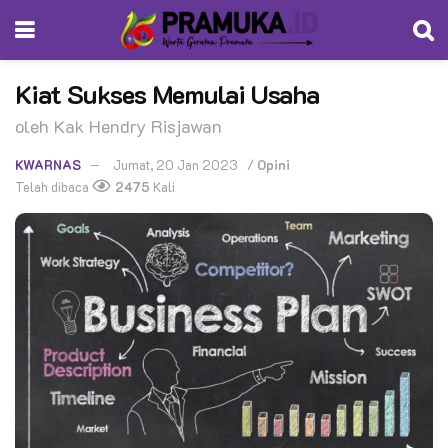
Kiat Sukses Memulai Usaha
oleh Kak Hendry Risjawan
KWARNAS
Jumat, 20 Jan 2023
/
Opini
Telah dibaca
2475
Kali