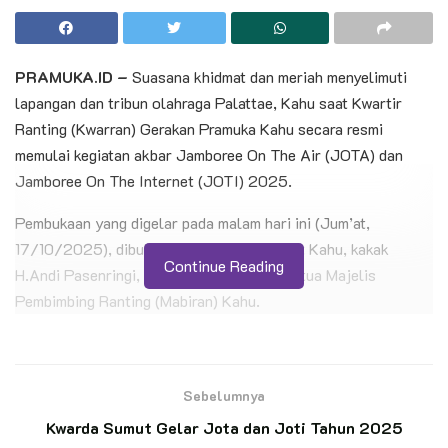
PRAMUKA.ID –
​Suasana khidmat dan meriah menyelimuti
lapangan dan tribun olahraga Palattae, Kahu saat Kwartir
Ranting (Kwarran) Gerakan Pramuka Kahu secara resmi
memulai kegiatan akbar Jamboree On The Air (JOTA) dan
Jamboree On The Internet (JOTI) 2025.
​Pembukaan yang digelar pada malam hari ini (Jum’at,
17/10/2025), dibuka langsung oleh Camat Kahu, kakak
Continue Reading
H.Andi Pasenringi, SKM, M.Epid ​selaku Ketua Majelis
Pembimbing Ranting (Mabiran) Kahu.
BACA JUGA
Sebelumnya
Langkah Kecil Menuju Mimpi Besar, MTs Ar-
Rahmah Patimpeng Antar Wakil Terbaik ke
Kwarda Sumut Gelar Jota dan Joti Tahun 2025
Jamnas XII