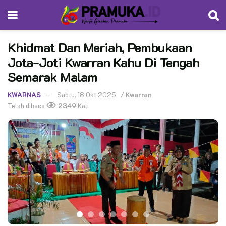
Khidmat Dan Meriah, Pembukaan
Jota-Joti Kwarran Kahu Di Tengah
Semarak Malam
KWARNAS
Sabtu, 18 Okt 2025
/
Kwarran
Telah dibaca
2349
Kali