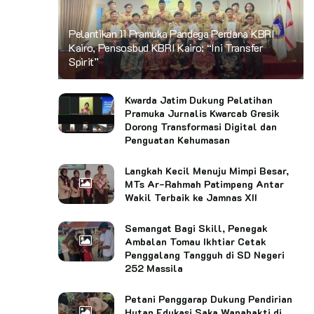
Pelantikan 11 Pramuka Pandega Perdana KBRI
Kairo, Pensosbud KBRI Kairo: “Ini Transfer
Spirit”
Kwarda Jatim Dukung Pelatihan
Pramuka Jurnalis Kwarcab Gresik
Dorong Transformasi Digital dan
Penguatan Kehumasan
Langkah Kecil Menuju Mimpi Besar,
MTs Ar-Rahmah Patimpeng Antar
Wakil Terbaik ke Jamnas XII
Semangat Bagi Skill, Penegak
Ambalan Tomau Ikhtiar Cetak
Penggalang Tangguh di SD Negeri
252 Massila
Petani Penggarap Dukung Pendirian
Hutan Edukasi Saka Wanabakti di