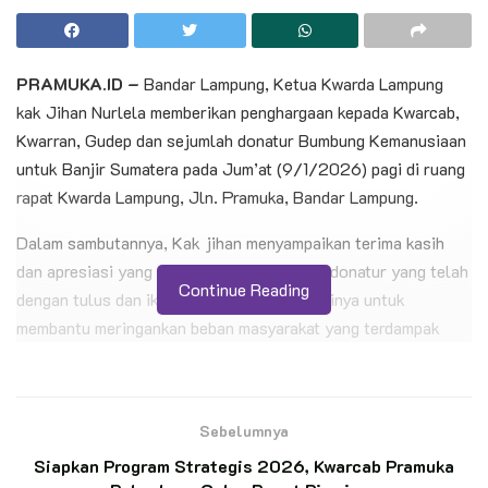
PRAMUKA.ID –
Bandar Lampung, Ketua Kwarda Lampung
kak Jihan Nurlela memberikan penghargaan kepada Kwarcab,
Kwarran, Gudep dan sejumlah donatur Bumbung Kemanusiaan
untuk Banjir Sumatera pada Jum’at (9/1/2026) pagi di ruang
rapat Kwarda Lampung, Jln. Pramuka, Bandar Lampung.
Dalam sambutannya, Kak jihan menyampaikan terima kasih
dan apresiasi yang setinggi-tingginya para donatur yang telah
Continue Reading
dengan tulus dan ikhlas memberikan donasinya untuk
membantu meringankan beban masyarakat yang terdampak
bencana banjir di Sumatera Barat, Sumatera Utara dan Aceh.
BACA JUGA
Sebelumnya
Kwarda Jatim Dukung Pelatihan Pramuka
Siapkan Program Strategis 2026, Kwarcab Pramuka
Jurnalis Kwarcab Gresik Dorong Transformasi