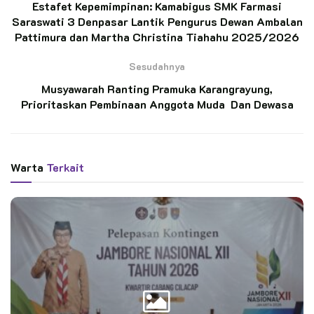
Estafet Kepemimpinan: Kamabigus SMK Farmasi
2025.
Saraswati 3 Denpasar Lantik Pengurus Dewan Ambalan
Pattimura dan Martha Christina Tiahahu 2025/2026
‎Dalam kesempatan tersebut, Kak Ade menegaskan pentingnya
Sesudahnya
Rakercab ini sebagai bahan evaluasi, memformulasi strategi
yang tepat dan menguatkan silaturrahmi.
Musyawarah Ranting Pramuka Karangrayung,
Prioritaskan Pembinaan Anggota Muda Dan Dewasa
‎“Rakercab ini dilaksanakan untuk mengevaluasi program kerja
selama satu tahun sebelumnya, memformulasikan bagaimana
strategi satu tahun ke depan dan tentunya pertemuan-
Warta
Terkait
pertemuan seperti ini bisa menguatkan silaturrahmi” jelasnya.
‎Dalam sambutannya saat pembukaan Rakercab, Kak Ade juga
mengingatkan pentingnya kebersamaan dalam memperkuat
organisasi. Pengurus harus memiliki satu hati, satu tujuan,
satu kebersamaan dan satu kesolidan meski di tengah
keterbatasan.