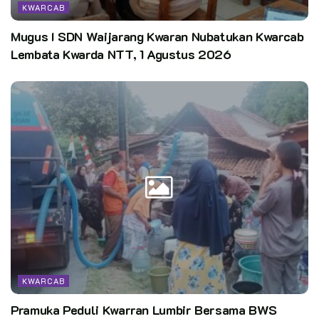
‎Pewarta: Lia Z. Ansor – ‎Kwarcab Kota Bekasi
KWARCAB
Mugus I SDN Waijarang Kwaran Nubatukan Kwarcab
Lembata Kwarda NTT, 1 Agustus 2026
Editor:
pusdatin kwarnas
KWARCAB
Pramuka Peduli Kwarran Lumbir Bersama BWS