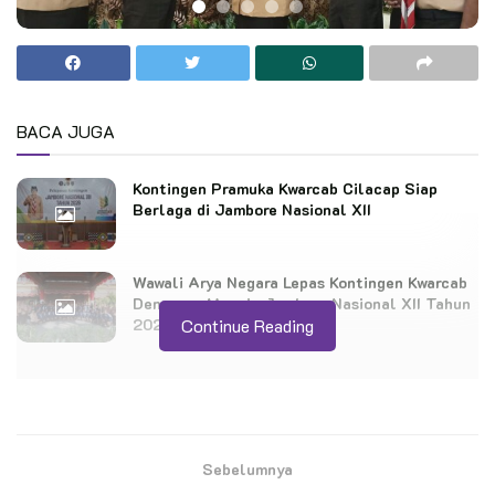
BACA JUGA
Kontingen Pramuka Kwarcab Cilacap Siap
Berlaga di Jambore Nasional XII
Wawali Arya Negara Lepas Kontingen Kwarcab
Denpasar Menuju Jambore Nasional XII Tahun
2026.
Continue Reading
PRAMUKA.ID –
‎Kak Ade Puspitasari, S. Sos, MBA selaku
ketua Kwartir Cabang Gerakan Pramuka Kota Bekasi secara
resmi membuka Rakercab (Rapat Kerja Cabang) di Gubug
Sebelumnya
Makan Mang Engking Summarecon Bekasi, 15 Desember