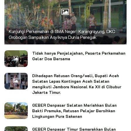
Kunjungi Perkemahan di SMA Negeri Karangrayung, DKC
Grobogan Sampaikan Asyiknya Dunia Penegak
Tidak hanya Penjelajahan, Peserta Perkemahan
Gelar Doa Bersama
Dihadapan Ratusan Orang/wali, Bupati Aceh
Selatan Lepas Kontingen Aceh Selatan
mengikuti Jambore Nasional Ke XII di Cibubur
Jakarta Timur.
GEBER Denpasar Selatan Meriahkan Bulan
Bakti Pramuka, Ratusan Pelajar Bersihkan
Lingkungan Pura Sakenan
GEBER Denpasar Timur Semarakkan Bulan