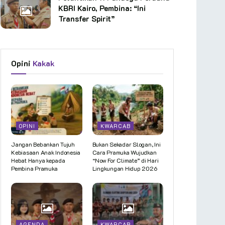
KBRI Kairo, Pembina: “Ini
Transfer Spirit”
Opini
Kakak
OPINI
KWARCAB
Jangan Bebankan Tujuh
Bukan Sekadar Slogan, Ini
Kebiasaan Anak Indonesia
Cara Pramuka Wujudkan
Hebat Hanya kepada
“Now For Climate” di Hari
Pembina Pramuka
Lingkungan Hidup 2026
AGENDA
KWARCAB