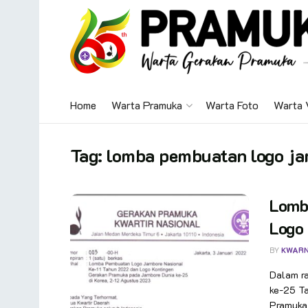
Home
Warta Pramuka
Warta Foto
Warta 
Tag:
lomba pembuatan logo j
Lomb
Logo
BY
KWAR
Dalam r
ke-25 Ta
Pramuka 