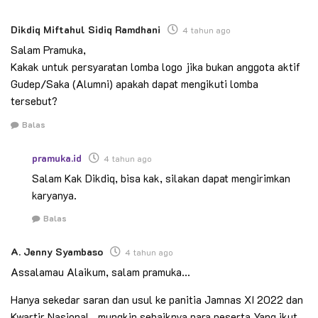
Dikdiq Miftahul Sidiq Ramdhani
4 tahun ago
Salam Pramuka,
Kakak untuk persyaratan lomba logo jika bukan anggota aktif
Gudep/Saka (Alumni) apakah dapat mengikuti lomba
tersebut?
Balas
pramuka.id
4 tahun ago
Salam Kak Dikdiq, bisa kak, silakan dapat mengirimkan
karyanya.
Balas
A. Jenny Syambaso
4 tahun ago
Assalamau Alaikum, salam pramuka…
Hanya sekedar saran dan usul ke panitia Jamnas XI 2022 dan
Kwartir Nasional , mungkin sebaiknya para peserta Yang ikut