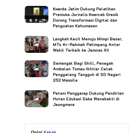
Kwarda Jatim Dukung Pelatihan
Pramuka Jurnalis Kwarcab Gresik
Dorong Transformasi Digital dan
Penguatan Kehumasan
Langkah Kecil Menuju Mimpi Besar,
MTs Ar-Rahmah Patimpeng Antar
Wakil Terbaik ke Jamnas XII
Semangat Bagi Skill, Penegak
Ambalan Tomau Ikhtiar Cetak
Penggalang Tangguh di SD Negeri
252 Massila
Petani Penggarap Dukung Pendirian
Hutan Edukasi Saka Wanabakti di
Jeongmara
Opini
Kakak