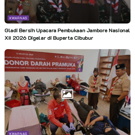
Logo Jambore Nasional XI diterima Panitia Kwarnas
paling lambat tanggal 15 Februari 2022 melalui alamat
KWARNAS
email:
jamnas2O22@pramuka.or.id
Gladi Bersih Upacara Pembukaan Jambore Nasional
Hasil seleksi akan diumumkan awal Maret 2O22 melalui
XII 2026 Digelar di Buperta Cibubur
media Kwarnas;
Sedangkan ketentuan Lomba Logo Kontingen Indonesia pada
Jambore Dunia ke-25 Tahun 2023 di Republik Korea adalah
sebagai berikut:
Bentuk Logo Kontingen seperti Logo Jambore Dunia ke-
25 di Korea, Agustus 2023 (bentuk tenda);
Mencerminkan Nuansa lndonesia;
KWARNAS