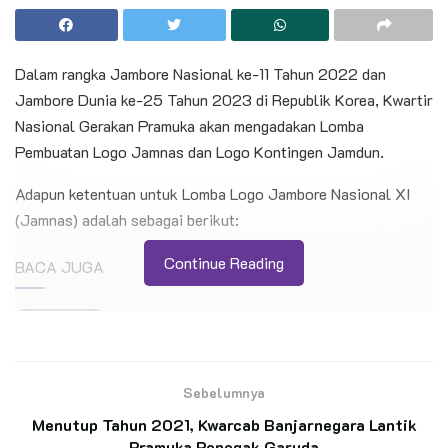
Dalam rangka Jambore Nasional ke-11 Tahun 2022 dan
Jambore Dunia ke-25 Tahun 2023 di Republik Korea, Kwartir
Nasional Gerakan Pramuka akan mengadakan Lomba
Pembuatan Logo Jamnas dan Logo Kontingen Jamdun.
Adapun ketentuan untuk Lomba Logo Jambore Nasional XI
(Jamnas) adalah sebagai berikut:
Continue Reading
BACA JUGA
Gladi Bersih Upacara Pembukaan Jambore
Nasional XII 2026 Digelar di Buperta Cibubur
Sebelumnya
Peringati Hari Pramuka Ke-65 dan Bulan
Bakti Pramuka: Kwarnas Gelar Donor Darah
Menutup Tahun 2021, Kwarcab Banjarnegara Lantik
Tahun 2026
Pramuka Penegak Garuda