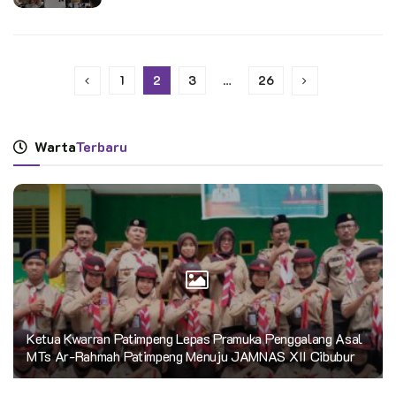
1
2
3
…
26
Warta
Terbaru
Ketua Kwarran Patimpeng Lepas Pramuka Penggalang Asal
MTs Ar-Rahmah Patimpeng Menuju JAMNAS XII Cibubur