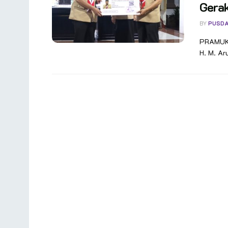
Gera
BY
PUSDA
PRAMUKA
H. M. Ar