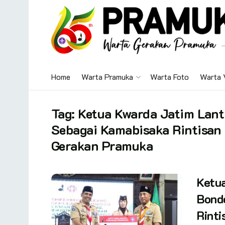
Home
Warta Pramuka
Warta Foto
Warta 
Tag:
Ketua Kwarda Jatim Lant
Sebagai Kamabisaka Rintisan
Gerakan Pramuka
Ketua
Bond
Rinti