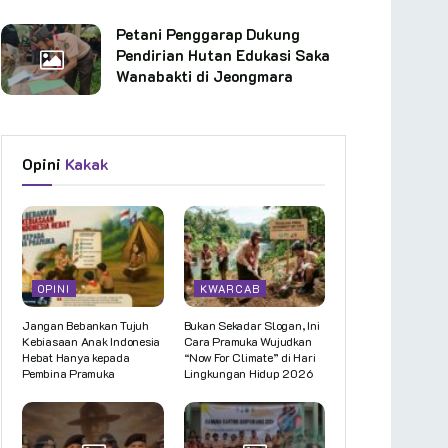
Petani Penggarap Dukung
Pendirian Hutan Edukasi Saka
Wanabakti di Jeongmara
Opini
Kakak
OPINI
KWARCAB
Jangan Bebankan Tujuh
Bukan Sekadar Slogan, Ini
Kebiasaan Anak Indonesia
Cara Pramuka Wujudkan
Hebat Hanya kepada
“Now For Climate” di Hari
Pembina Pramuka
Lingkungan Hidup 2026