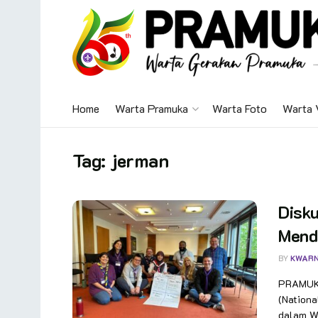
Home
Warta Pramuka
Warta Foto
Warta 
Tag:
jerman
Disku
Mend
BY
KWAR
PRAMUKA
(Nationa
dalam Wo