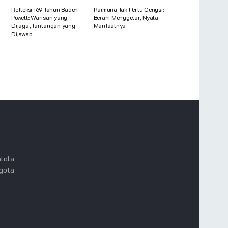
Refleksi 169 Tahun Baden-
Raimuna Tak Perlu Gengsi:
Powell: Warisan yang
Berani Menggelar, Nyata
Dijaga, Tantangan yang
Manfaatnya
Dijawab
lola
ggota