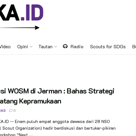
Video
Opini
Tautan
Radio
Scouts for SDGs
B
si WOSM di Jerman : Bahas Strategi
atang Kepramukaan
NAS
0
.ID -- Enam puluh empat anggota dewasa dari 28 NSO
l Scout Organization) hadir berdiskusi dan bertukar-pikiran
rkshop “Next ...