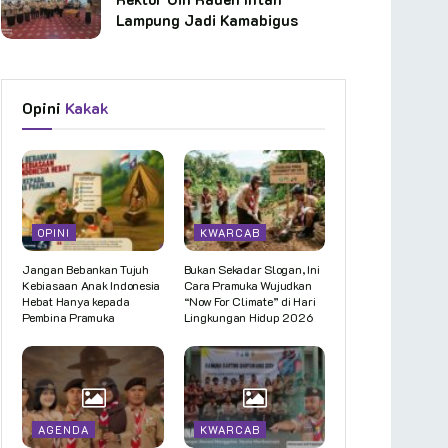
Lampung Jadi Kamabigus
Opini
Kakak
OPINI
KWARCAB
Jangan Bebankan Tujuh
Bukan Sekadar Slogan, Ini
Kebiasaan Anak Indonesia
Cara Pramuka Wujudkan
Hebat Hanya kepada
“Now For Climate” di Hari
Pembina Pramuka
Lingkungan Hidup 2026
AGENDA
KWARCAB