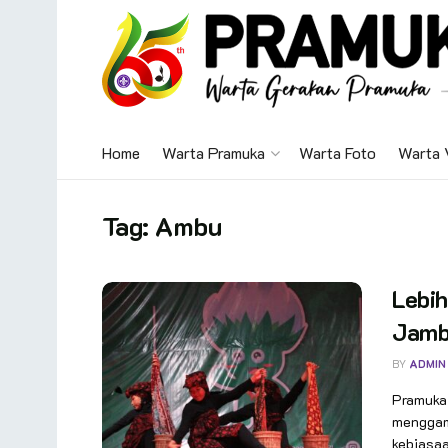
Home
Warta Pramuka
Warta Foto
Warta 
Tag:
Ambu
Lebih
Jambi
BY
ADMIN
Pramuka.
menggam
kebiasaa