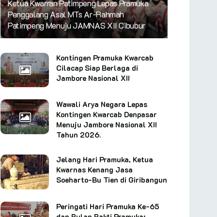
Ketua Kwarran Patimpeng Lepas Pramuka
Penggalang Asal MTs Ar-Rahmah
Patimpeng Menuju JAMNAS XII Cibubur
Kontingen Pramuka Kwarcab
Cilacap Siap Berlaga di
Jambore Nasional XII
Wawali Arya Negara Lepas
Kontingen Kwarcab Denpasar
Menuju Jambore Nasional XII
Tahun 2026.
Jelang Hari Pramuka, Ketua
Kwarnas Kenang Jasa
Soeharto-Bu Tien di Giribangun
Peringati Hari Pramuka Ke-65
dan Bulan Bakti Pramuka: