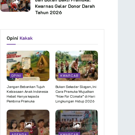
Kwarnas Gelar Donor Darah
Tahun 2026
Opini
Kakak
OPINI
KWARCAB
Jangan Bebankan Tujuh
Bukan Sekadar Slogan, Ini
Kebiasaan Anak Indonesia
Cara Pramuka Wujudkan
Hebat Hanya kepada
“Now For Climate” di Hari
Pembina Pramuka
Lingkungan Hidup 2026
AGENDA
KWARCAB