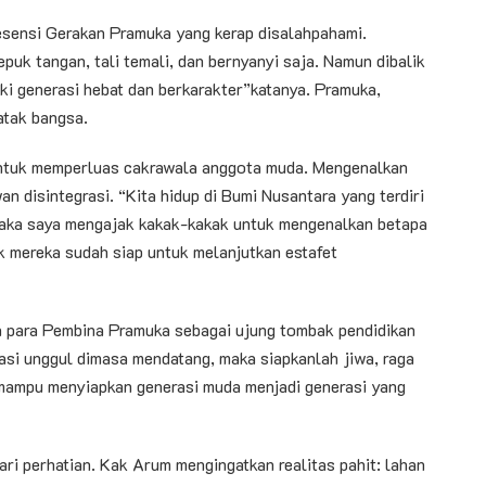
esensi Gerakan Pramuka yang kerap disalahpahami.
uk tangan, tali temali, dan bernyanyi saja. Namun dibalik
ki generasi hebat dan berkarakter”katanya. Pramuka,
atak bangsa.
ntuk memperluas cakrawala anggota muda. Mengenalkan
n disintegrasi. “Kita hidup di Bumi Nusantara yang terdiri
 Maka saya mengajak kakak-kakak untuk mengenalkan betapa
ak mereka sudah siap untuk melanjutkan estafet
da para Pembina Pramuka sebagai ujung tombak pendidikan
asi unggul dimasa mendatang, maka siapkanlah jiwa, raga
 mampu menyiapkan generasi muda menjadi generasi yang
ari perhatian. Kak Arum mengingatkan realitas pahit: lahan