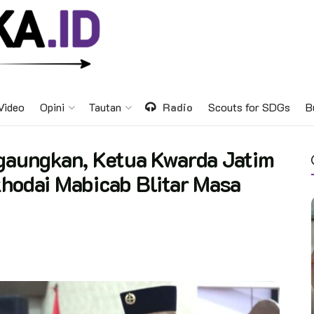
Video
Opini
Tautan
Radio
Scouts for SDGs
B
igaungkan, Ketua Kwarda Jatim
khodai Mabicab Blitar Masa