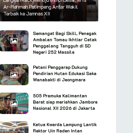
Ar-Rahmah Patimpeng Antar Wakil
Terbaik ke Jamnas XII
Semangat Bagi Skill, Penegak
Ambalan Tomau Ikhtiar Cetak
Penggalang Tangguh di SD
Negeri 252 Massila
Petani Penggarap Dukung
Pendirian Hutan Edukasi Saka
Wanabakti di Jeongmara
505 Pramuka Kalimantan
Barat siap meriahkan Jambore
Nasional XII 2026 di Jakarta
Ketua Kwarda Lampung Lantik
Rektor Uin Raden Intan