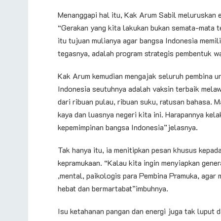
Menanggapi hal itu, Kak Arum Sabil meluruskan 
“Gerakan yang kita lakukan bukan semata-mata tep
itu tujuan mulianya agar bangsa Indonesia memili
tegasnya, adalah program strategis pembentuk w
Kak Arum kemudian mengajak seluruh pembina u
Indonesia seutuhnya adalah vaksin terbaik melawa
dari ribuan pulau, ribuan suku, ratusan bahasa.
kaya dan luasnya negeri kita ini. Harapannya kel
kepemimpinan bangsa Indonesia”jelasnya.
Tak hanya itu, ia menitipkan pesan khusus kepa
kepramukaan. “Kalau kita ingin menyiapkan gener
,mental, paikologis para Pembina Pramuka, agar
hebat dan bermartabat”imbuhnya.
Isu ketahanan pangan dan energi juga tak luput d