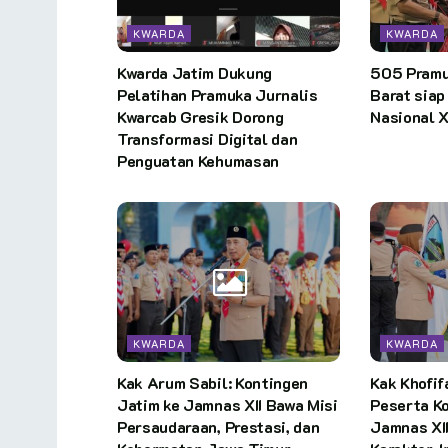
KWARDA
KWARDA
Kwarda Jatim Dukung
505 Pramu
Pelatihan Pramuka Jurnalis
Barat sia
Kwarcab Gresik Dorong
Nasional X
Transformasi Digital dan
Penguatan Kehumasan
KWARDA
KWARDA
Kak Arum Sabil: Kontingen
Kak Khofif
Jatim ke Jamnas XII Bawa Misi
Peserta Ko
Persaudaraan, Prestasi, dan
Jamnas XI