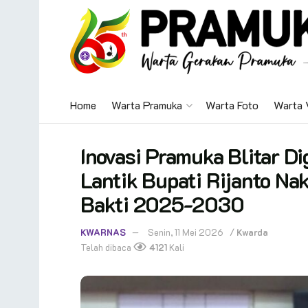
Home
Warta Pramuka
Warta Foto
Warta 
Inovasi Pramuka Blitar D
Lantik Bupati Rijanto Na
Bakti 2025-2030
KWARNAS
Senin, 11 Mei 2026
/
Kwarda
Telah dibaca
4121
Kali