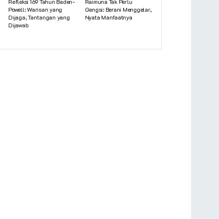
Refleksi 169 Tahun Baden-
Raimuna Tak Perlu
Powell: Warisan yang
Gengsi: Berani Menggelar,
Dijaga, Tantangan yang
Nyata Manfaatnya
Dijawab