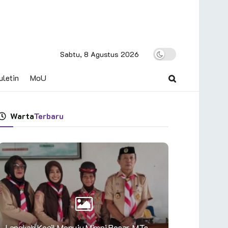
Sabtu, 8 Agustus 2026
uletin
MoU
Warta
Terbaru
Langkah Kecil Menuju Mimpi Besar, MTs