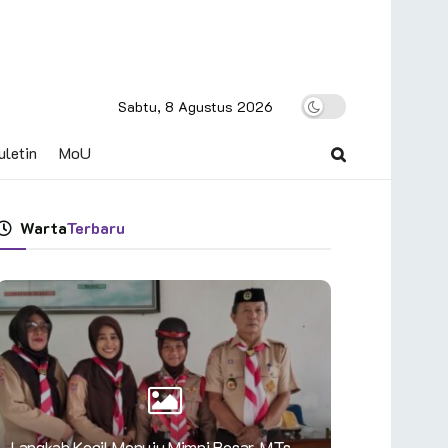
Sabtu, 8 Agustus 2026
uletin
MoU
Warta
Terbaru
Langkah Kecil Menuju Mimpi Besar, MTs