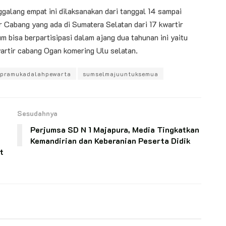
ggalang empat ini dilaksanakan dari tanggal 14 sampai
r Cabang yang ada di Sumatera Selatan dari 17 kwartir
 bisa berpartisipasi dalam ajang dua tahunan ini yaitu
rtir cabang Ogan komering Ulu selatan.
ppramukadalahpewarta
sumselmajuuntuksemua
Sesudahnya
Perjumsa SD N 1 Majapura, Media Tingkatkan
Kemandirian dan Keberanian Peserta Didik
t