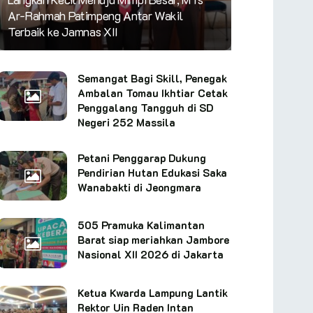
Ar-Rahmah Patimpeng Antar Wakil
Terbaik ke Jamnas XII
Semangat Bagi Skill, Penegak
Ambalan Tomau Ikhtiar Cetak
Penggalang Tangguh di SD
Negeri 252 Massila
Petani Penggarap Dukung
Pendirian Hutan Edukasi Saka
Wanabakti di Jeongmara
505 Pramuka Kalimantan
Barat siap meriahkan Jambore
Nasional XII 2026 di Jakarta
Ketua Kwarda Lampung Lantik
Rektor Uin Raden Intan