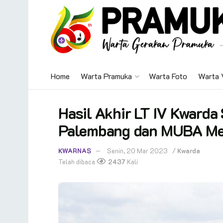
Home
Warta Pramuka
Warta Foto
Warta 
Hasil Akhir LT IV Kward
Palembang dan MUBA Me
KWARNAS
Senin, 20 Mar 2023
/
Kwarda
Telah dibaca
2437
Kali