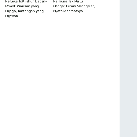
Refleksi 169 Tahun Baden-
Raimuna Tak Perlu
Powell: Warisan yang
Gengsi: Berani Menggelar,
Dijaga, Tantangan yang
Nyata Manfaatnya
Dijawab