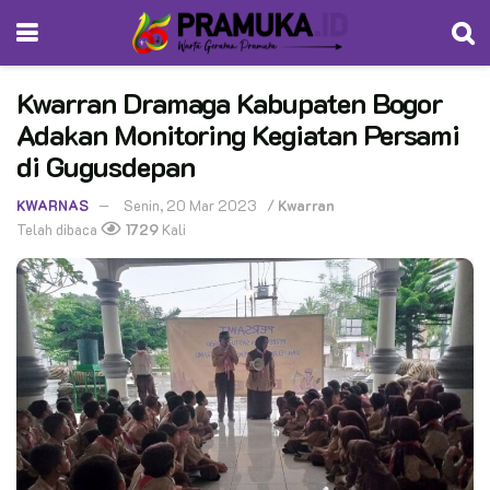
Kwarran Dramaga Kabupaten Bogor
Adakan Monitoring Kegiatan Persami
di Gugusdepan
KWARNAS
Senin, 20 Mar 2023
/
Kwarran
Telah dibaca
1729
Kali