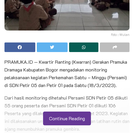
Foto : Wulan
PRAMUKA.ID — Kwartir Ranting (Kwarran) Gerakan Pramuka
Dramaga Kabupaten Bogor mengadakan monitoring
pelaksanaan kegiatan Perkemahan Sabtu – Minggu (Persami)
di SDN Petir 05 dan Petir 01 pada Sabtu (18/3/2023).
Dari hasil monitoring dihetahui Persami SDN Petir 05 diikuti
55 orang peserta dan Persami SDN Petir 01 diikuti 106
Peserta yang dilaksanakan pada 18-19 Maret 2023. Kegiatan
Continue Reading
ini dilaksanakan untuk mengevaluasi kegiatan latihan rutin dan
ajang menumbuhkan pramuka gembira.