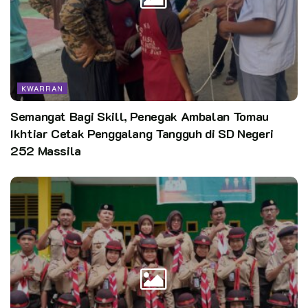
Kata Kunci:
kwarcab kabupaten bogor
Pasti hebat
Pusinfo Kwarcab Kabupaten Bogor
KWARRAN
Semangat Bagi Skill, Penegak Ambalan Tomau
Ikhtiar Cetak Penggalang Tangguh di SD Negeri
252 Massila