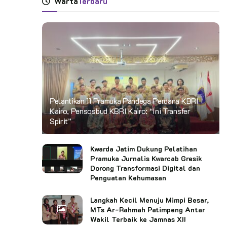
Warta
Terbaru
Pelantikan 11 Pramuka Pandega Perdana KBRI
Kairo, Pensosbud KBRI Kairo: “Ini Transfer
Spirit”
Kwarda Jatim Dukung Pelatihan
Pramuka Jurnalis Kwarcab Gresik
Dorong Transformasi Digital dan
Penguatan Kehumasan
Langkah Kecil Menuju Mimpi Besar,
MTs Ar-Rahmah Patimpeng Antar
Wakil Terbaik ke Jamnas XII