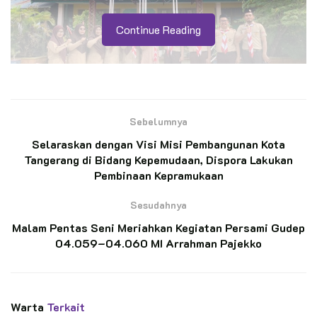
Continue Reading
Sebelumnya
PRAMUKA.ID –
Gugusdepan 04.059-04.060 Pangkalan MI
Selaraskan dengan Visi Misi Pembangunan Kota
Arrahman Pajekko melaksanakan pembukaan Perkemahan
Tangerang di Bidang Kepemudaan, Dispora Lakukan
Sabtu-Minggu (Persami) yang dipusatkan di halaman MI
Pembinaan Kepramukaan
Arrahman Pajekko, Kecamatan Barebbo, Kabupaten Bone,
Sesudahnya
Sabtu (20/12/2025).
Malam Pentas Seni Meriahkan Kegiatan Persami Gudep
Kegiatan perkemahan yang berlangsung selama dua hari,
04.059–04.060 MI Arrahman Pajekko
Sabtu hingga Ahad, 20-21 Desember 2025 tersebut diikuti
oleh murid kelas IV sampai kelas VI MI Arrahman Pajekko
yang mendapat izin dari orang tua/wali murid. Persami ini
Warta
Terkait
merupakan bagian dari program pembinaan kepramukaan dalam