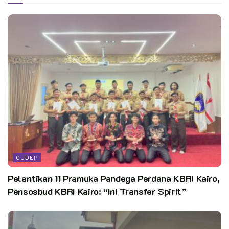
rangka membentuk karakter murid yang disiplin, mandiri, dan
bertanggung jawab.
BACA JUGA
Pelantikan 11 Pramuka Pandega Perdana KBRI
Kairo, Pensosbud KBRI Kairo: “Ini Transfer
Spirit”
Ratusan Pramuka SMP N 4 Kedungbanteng
Ikuti Penerimaan Anggota Penggalang
GUDEP
Pembukaan Persami secara resmi dibuka oleh Ketua Majelis
Pelantikan 11 Pramuka Pandega Perdana KBRI Kairo,
Pembimbing Gugusdepan (Mabigus) MI Arrahman Pajekko,
Pensosbud KBRI Kairo: “Ini Transfer Spirit”
Kak Muh. Said, S.Pd.I. Kegiatan ini turut dihadiri Ketua Gugus
Depan Kak Tamzil, Pembina Putra Kak Riswan, Pembina Putri
Nurul Fadilah, tenaga pendidik MI Arrahman Pajekko, serta