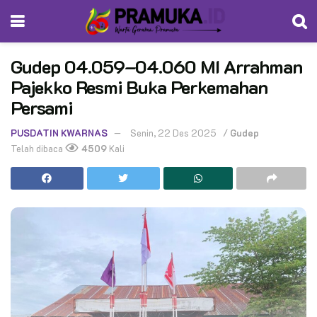
Gudep 04.059–04.060 MI Arrahman
Pajekko Resmi Buka Perkemahan
Persami
PUSDATIN KWARNAS
Senin, 22 Des 2025
/
Gudep
Telah dibaca
4509
Kali