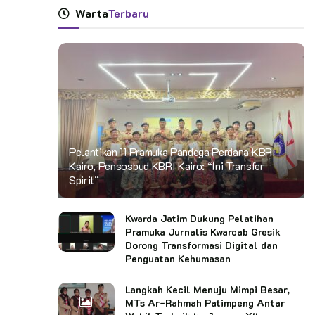
Warta
Terbaru
Pelantikan 11 Pramuka Pandega Perdana KBRI
Kairo, Pensosbud KBRI Kairo: “Ini Transfer
Spirit”
Kwarda Jatim Dukung Pelatihan
Pramuka Jurnalis Kwarcab Gresik
Dorong Transformasi Digital dan
Penguatan Kehumasan
Langkah Kecil Menuju Mimpi Besar,
MTs Ar-Rahmah Patimpeng Antar