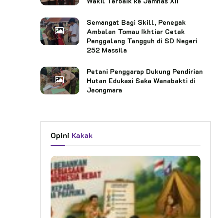
Wakil Terbaik ke Jamnas XII
Semangat Bagi Skill, Penegak
Ambalan Tomau Ikhtiar Cetak
Penggalang Tangguh di SD Negeri
252 Massila
Petani Penggarap Dukung Pendirian
Hutan Edukasi Saka Wanabakti di
Jeongmara
Opini
Kakak