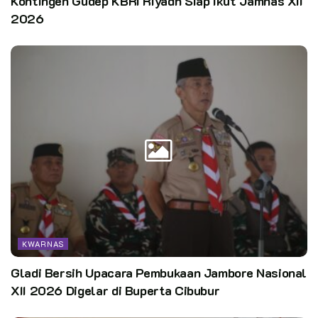
Kontingen Gudep KBRI Riyadh Siap Ikut Jamnas XII
Nasional, semakin termotivasi untuk terus berkontribusi
2026
dalam membangun bangsa melalui pendidikan kepramukaan.
Klik gambar untuk membaca
KWARNAS
Editor:
Pusdatin Kwarnas
Gladi Bersih Upacara Pembukaan Jambore Nasional
XII 2026 Digelar di Buperta Cibubur