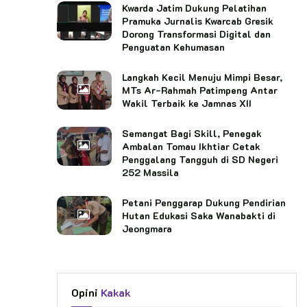
Kwarda Jatim Dukung Pelatihan
Pramuka Jurnalis Kwarcab Gresik
Dorong Transformasi Digital dan
Penguatan Kehumasan
Langkah Kecil Menuju Mimpi Besar,
MTs Ar-Rahmah Patimpeng Antar
Wakil Terbaik ke Jamnas XII
Semangat Bagi Skill, Penegak
Ambalan Tomau Ikhtiar Cetak
Penggalang Tangguh di SD Negeri
252 Massila
Petani Penggarap Dukung Pendirian
Hutan Edukasi Saka Wanabakti di
Jeongmara
Opini
Kakak