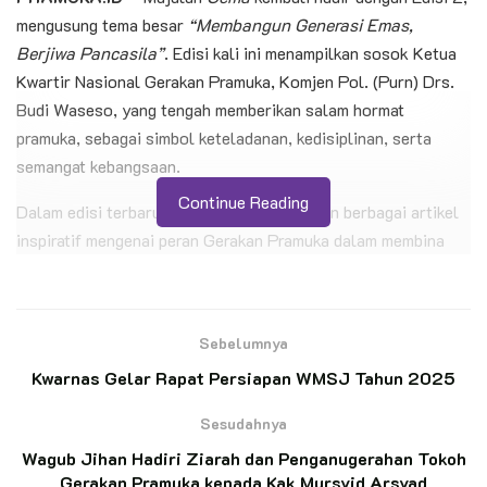
mengusung tema besar
“Membangun Generasi Emas,
Berjiwa Pancasila”
. Edisi kali ini menampilkan sosok Ketua
Kwartir Nasional Gerakan Pramuka, Komjen Pol. (Purn) Drs.
Budi Waseso, yang tengah memberikan salam hormat
pramuka, sebagai simbol keteladanan, kedisiplinan, serta
semangat kebangsaan.
Continue Reading
Dalam edisi terbaru ini,
Gema
menghadirkan berbagai artikel
inspiratif mengenai peran Gerakan Pramuka dalam membina
generasi muda agar memiliki karakter tangguh, berdaya saing,
dan berlandaskan nilai-nilai Pancasila. Melalui pendidikan
kepramukaan, generasi penerus bangsa dipersiapkan menjadi
Sebelumnya
insan yang mandiri, berkarakter, serta siap menghadapi
Kwarnas Gelar Rapat Persiapan WMSJ Tahun 2025
tantangan zaman.
Sesudahnya
BACA JUGA
Wagub Jihan Hadiri Ziarah dan Penganugerahan Tokoh
Gerakan Pramuka kepada Kak Mursyid Arsyad