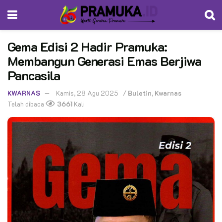
Gema Edisi 2 Hadir Pramuka:
Membangun Generasi Emas Berjiwa
Pancasila
KWARNAS
Kamis, 28 Agu 2025
/
Buletin
,
Kwarnas
Telah dibaca
3661
Kali