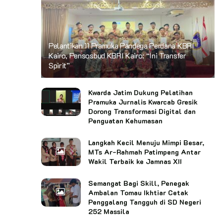
Pelantikan 11 Pramuka Pandega Perdana KBRI
Kairo, Pensosbud KBRI Kairo: “Ini Transfer
Spirit”
Kwarda Jatim Dukung Pelatihan
Pramuka Jurnalis Kwarcab Gresik
Dorong Transformasi Digital dan
Penguatan Kehumasan
Langkah Kecil Menuju Mimpi Besar,
MTs Ar-Rahmah Patimpeng Antar
Wakil Terbaik ke Jamnas XII
Semangat Bagi Skill, Penegak
Ambalan Tomau Ikhtiar Cetak
Penggalang Tangguh di SD Negeri
252 Massila