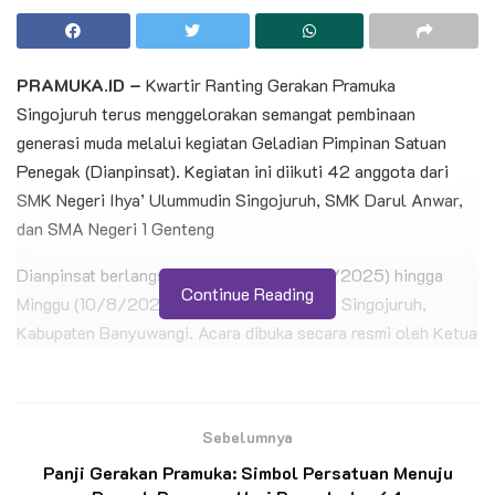
PRAMUKA.ID –
Kwartir Ranting Gerakan Pramuka
Singojuruh terus menggelorakan semangat pembinaan
generasi muda melalui kegiatan Geladian Pimpinan Satuan
Penegak (Dianpinsat). Kegiatan ini diikuti 42 anggota dari
SMK Negeri Ihya’ Ulummudin Singojuruh, SMK Darul Anwar,
dan SMA Negeri 1 Genteng
Dianpinsat berlangsung sejak Jumat (8/8/2025) hingga
Continue Reading
Minggu (10/8/2025) di Kantor Kecamatan Singojuruh,
Kabupaten Banyuwangi. Acara dibuka secara resmi oleh Ketua
Majelis Pembimbing Kwartir Ranting (Ka Mabiran) Kak Anas
Sugiarto.
Sebelumnya
BACA JUGA
Panji Gerakan Pramuka: Simbol Persatuan Menuju