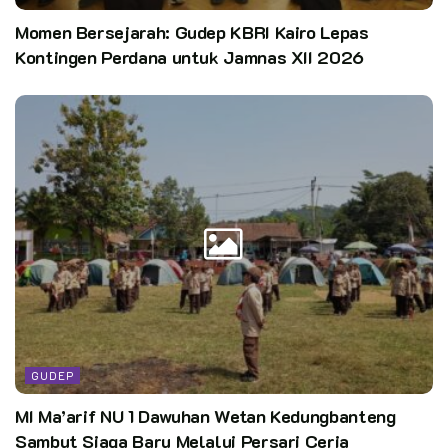
yang tangguh, berkarakter, dan siap membawa perubahan
Momen Bersejarah: Gudep KBRI Kairo Lepas
positif bagi bangsa dan agama.
Kontingen Perdana untuk Jamnas XII 2026
Pewarta: Irham
Editor:
pusdatin kwarnas
GUDEP
MI Ma’arif NU 1 Dawuhan Wetan Kedungbanteng
Sambut Siaga Baru Melalui Persari Ceria