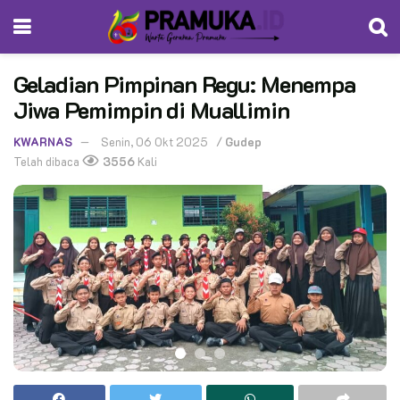
Geladian Pimpinan Regu: Menempa
Jiwa Pemimpin di Muallimin
KWARNAS
Senin, 06 Okt 2025
/
Gudep
Telah dibaca
3556
Kali