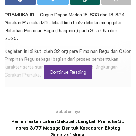
PRAMUKA.ID –
Gugus Depan Medan 18-833 dan 18-834
Gerakan Pramuka MTs. Muallimin Univa Medan menggelar
Geladian Pimpinan Regu (Dianpinru) pada 3–5 Oktober
2025.
Kegiatan ini diikuti oleh 32 org para Pimpinan Regu dan Calon
Pimpinan Regu sebagai bagian dari proses pembentukan
karakter serta standarisasi kepemimpinan di lingkungan
Continue Reading
Gerakan Pramuka.
BACA JUGA
Pelantikan 11 Pandega Perdana KBRI Kairo,
Pembina: “Ini Transfer Spirit”
Sebelumnya
Pemanfaatan Lahan Sekolah: Langkah Pramuka SD
Inpres 3/77 Masago Bentuk Kesadaran Ekologi
Momen Bersejarah: Gudep KBRI Kairo Lepas
Generasi Muda.