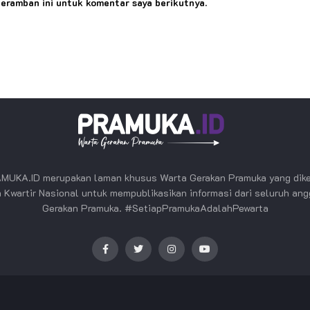
peramban ini untuk komentar saya berikutnya.
MUKA.ID merupakan laman khusus Warta Gerakan Pramuka yang dike
 Kwartir Nasional untuk mempublikasikan informasi dari seluruh an
Gerakan Pramuka. #SetiapPramukaAdalahPewarta