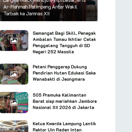
Ar-Rahmah Patimpeng Antar Wakil
Terbaik ke Jamnas XII
Semangat Bagi Skill, Penegak
Ambalan Tomau Ikhtiar Cetak
Penggalang Tangguh di SD
Negeri 252 Massila
Petani Penggarap Dukung
Pendirian Hutan Edukasi Saka
Wanabakti di Jeongmara
505 Pramuka Kalimantan
Barat siap meriahkan Jambore
Nasional XII 2026 di Jakarta
Ketua Kwarda Lampung Lantik
Rektor Uin Raden Intan