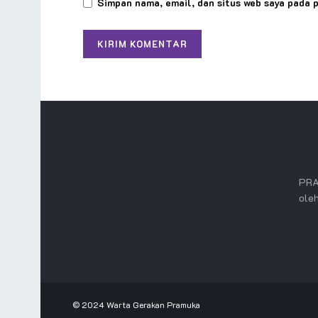
Simpan nama, email, dan situs web saya pada 
PRA
oleh
© 2024
Warta Gerakan Pramuka