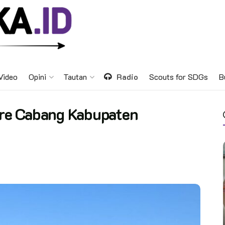
Video
Opini
Tautan
Radio
Scouts for SDGs
B
re Cabang Kabupaten