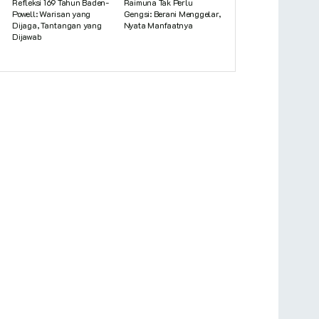
Refleksi 169 Tahun Baden-
Raimuna Tak Perlu
Powell: Warisan yang
Gengsi: Berani Menggelar,
Dijaga, Tantangan yang
Nyata Manfaatnya
Dijawab