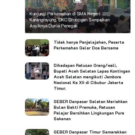
Kunjungi Perkemahan di SMA Negeri
Karangrayung, DKC Grobogan Sampaikan
Asyiknya Dunia Penegak
Tidak hanya Penjelajahan, Peserta
Perkemahan Gelar Doa Bersama
Dihadapan Ratusan Orang/wali,
Bupati Aceh Selatan Lepas Kontingen
Aceh Selatan mengikuti Jambore
Nasional Ke XII di Cibubur Jakarta
Timur.
GEBER Denpasar Selatan Meriahkan
Bulan Bakti Pramuka, Ratusan
Pelajar Bersihkan Lingkungan Pura
Sakenan
GEBER Denpasar Timur Semarakkan