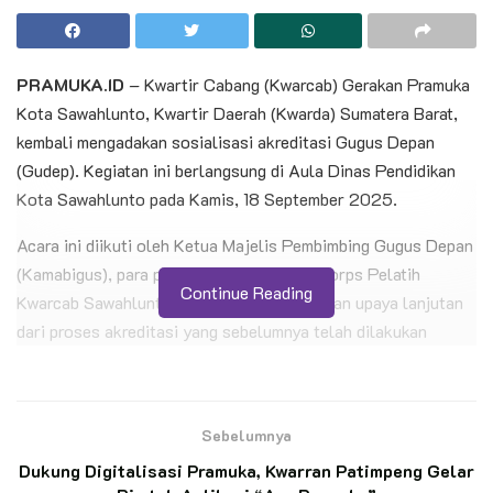
PRAMUKA.ID
– Kwartir Cabang (Kwarcab) Gerakan Pramuka
Kota Sawahlunto, Kwartir Daerah (Kwarda) Sumatera Barat,
kembali mengadakan sosialisasi akreditasi Gugus Depan
(Gudep). Kegiatan ini berlangsung di Aula Dinas Pendidikan
Kota Sawahlunto pada Kamis, 18 September 2025.
Acara ini diikuti oleh Ketua Majelis Pembimbing Gugus Depan
(Kamabigus), para pembina Gudep, serta Korps Pelatih
Continue Reading
Kwarcab Sawahlunto. Kegiatan ini merupakan upaya lanjutan
dari proses akreditasi yang sebelumnya telah dilakukan
terhadap 22 Gudep di Kwarcab tersebut.
BACA JUGA
Sebelumnya
Kunjungi Perkemahan di SMA Negeri
Dukung Digitalisasi Pramuka, Kwarran Patimpeng Gelar
Karangrayung, DKC Grobogan Sampaikan