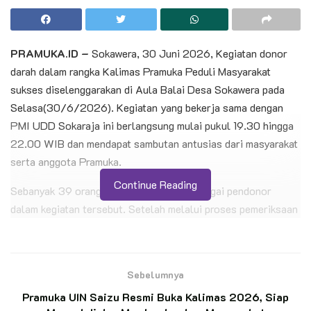
PRAMUKA.ID –
Sokawera, 30 Juni 2026, Kegiatan donor
darah dalam rangka Kalimas Pramuka Peduli Masyarakat
sukses diselenggarakan di Aula Balai Desa Sokawera pada
Selasa(30/6/2026). Kegiatan yang bekerja sama dengan
PMI UDD Sokaraja ini berlangsung mulai pukul 19.30 hingga
22.00 WIB dan mendapat sambutan antusias dari masyarakat
serta anggota Pramuka.
Continue Reading
Sebanyak 39 orang mendaftarkan diri sebagai pendonor
dalam kegiatan tersebut. Setelah melalui proses pemeriksaan
kesehatan dan skrining oleh petugas PMI UDD Sokaraja,
sebanyak 30 orang dinyatakan memenuhi syarat dan berhasil
mendonorkan darahnya, sedangkan 9 orang belum dapat
Sebelumnya
mendonorkan darah karena tidak memenuhi persyaratan
Pramuka UIN Saizu Resmi Buka Kalimas 2026, Siap
kesehatan saat pemeriksaan.