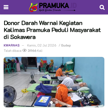
Donor Darah Warnai Kegiatan
Kalimas Pramuka Peduli Masyarakat
di Sokawera
KWARNAS
Kamis, 02 Jul 2026
/
Gudep
Telah dibaca
3966
Kali