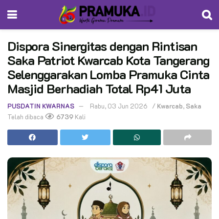
Dispora Sinergitas dengan Rintisan
Saka Patriot Kwarcab Kota Tangerang
Selenggarakan Lomba Pramuka Cinta
Masjid Berhadiah Total Rp41 Juta
PUSDATIN KWARNAS
Rabu, 03 Jun 2026
/
Kwarcab
,
Saka
Telah dibaca
6739
Kali