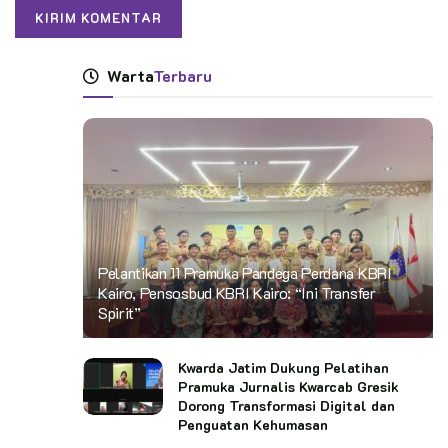
Warta
Terbaru
Pelantikan 11 Pramuka Pandega Perdana KBRI
Kairo, Pensosbud KBRI Kairo: “Ini Transfer
Spirit”
Kwarda Jatim Dukung Pelatihan
Pramuka Jurnalis Kwarcab Gresik
Dorong Transformasi Digital dan
Penguatan Kehumasan