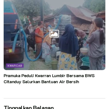
memajukan Gerakan Pramuka,” tutupnya.
Kegiatan Dianpinsat Kwarcab Kota Pekanbaru Tahun 2026
pun resmi dibuka dengan penuh semangat dan harapan lahirnya
generasi muda Pramuka yang tanggap, cerdas, serta
bermartabat.
Pewarta : Kak Rasid Ahmad
Editor:
HumasKN
Kata Kunci:
dianpinsat
kwarcab pekanbaru
kwarda riau
KWARCAB
pramuka
Setiappramukaadalahpewarta
Pramuka Peduli Kwarran Lumbir Bersama BWS
Citanduy Salurkan Bantuan Air Bersih
Tinggalkan Balasan