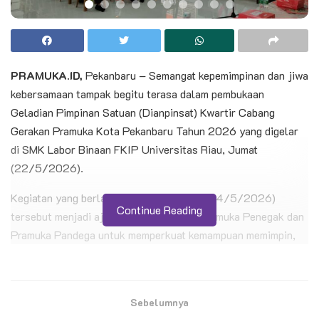
PRAMUKA.ID,
Pekanbaru – Semangat kepemimpinan dan jiwa
kebersamaan tampak begitu terasa dalam pembukaan
Geladian Pimpinan Satuan (Dianpinsat) Kwartir Cabang
Gerakan Pramuka Kota Pekanbaru Tahun 2026 yang digelar
di SMK Labor Binaan FKIP Universitas Riau, Jumat
(22/5/2026).
Kegiatan yang berlangsung hingga Ahad (24/5/2026)
Continue Reading
tersebut menjadi ajang pembinaan bagi Pramuka Penegak dan
Pramuka Pandega untuk memperkuat kemampuan memimpin,
mengelola organisasi, serta membangun karakter generasi
muda yang tangguh dan bertanggung jawab.
Sebelumnya
BACA JUGA