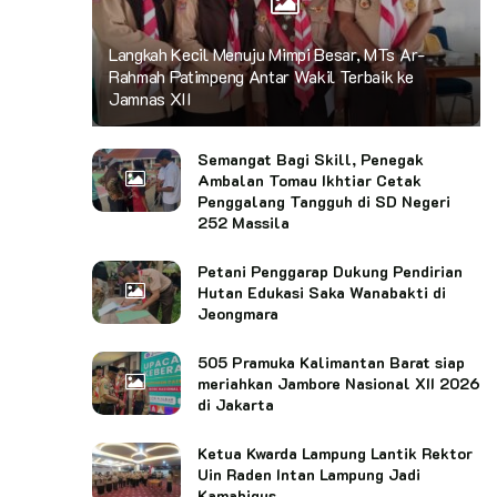
Langkah Kecil Menuju Mimpi Besar, MTs Ar-
Rahmah Patimpeng Antar Wakil Terbaik ke
Jamnas XII
Semangat Bagi Skill, Penegak
Ambalan Tomau Ikhtiar Cetak
Penggalang Tangguh di SD Negeri
252 Massila
Petani Penggarap Dukung Pendirian
Hutan Edukasi Saka Wanabakti di
Jeongmara
505 Pramuka Kalimantan Barat siap
meriahkan Jambore Nasional XII 2026
di Jakarta
Ketua Kwarda Lampung Lantik Rektor
Uin Raden Intan Lampung Jadi
Kamabigus