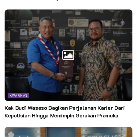
Penulis: Haerudin Karo Abdimas, LH dan Kehuminfo
Foto: Siswanto Abdimas, LH dan Kehuminfo
Editor:
Pusdatin Kwarnas
KWARNAS
Kak Budi Waseso Bagikan Perjalanan Karier Dari
Kepolisian Hingga Memimpin Gerakan Pramuka