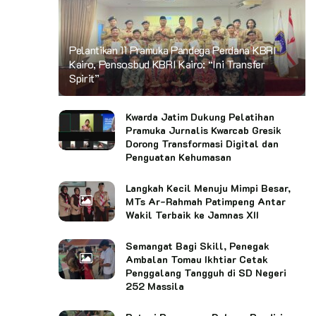
Pelantikan 11 Pramuka Pandega Perdana KBRI
Kairo, Pensosbud KBRI Kairo: “Ini Transfer
Spirit”
Kwarda Jatim Dukung Pelatihan
Pramuka Jurnalis Kwarcab Gresik
Dorong Transformasi Digital dan
Penguatan Kehumasan
Langkah Kecil Menuju Mimpi Besar,
MTs Ar-Rahmah Patimpeng Antar
Wakil Terbaik ke Jamnas XII
Semangat Bagi Skill, Penegak
Ambalan Tomau Ikhtiar Cetak
Penggalang Tangguh di SD Negeri
252 Massila