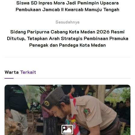
Siswa SD Inpres Mora Jadi Pemimpin Upacara
Pembukaan Jamcab II Kwarcab Mamuju Tengah
BACA JUGA
Sesudahnya
Petani Penggarap Dukung Pendirian Hutan
Sidang Paripurna Cabang Kota Medan 2026 Resmi
Edukasi Saka Wanabakti di Jeongmara
Ditutup, Tetapkan Arah Strategis Pembinaan Pramuka
Penegak dan Pandega Kota Medan
Lepas Kontingen Jambore Nasional 2026,
Bupati Grobogan Ingatkan Pentingnya
Karakter dan Inkulsivitas Gerakan Pramuka
Warta
Terkait
Dalam sambutannya, Rasyid Ridho Nasution menegaskan
bahwa generasi muda, khususnya Pramuka Penegak dan
Pandega, memiliki peran penting dalam pembangunan Kota
Medan. Menurutnya, usia Penegak dan Pandega merupakan
fase yang sarat dengan semangat, kreativitas, dan potensi
besar untuk menghadirkan perubahan positif.