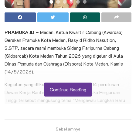
PRAMUKA.ID –
Medan, Ketua Kwartir Cabang (Kwarcab)
Gerakan Pramuka Kota Medan, Rasyid Ridho Nasution,
S.STP, secara resmi membuka Sidang Paripurna Cabang
(Sidparcab) Kota Medan Tahun 2026 yang digelar di Aula
Dinas Pemuda dan Olahraga (Dispora) Kota Medan, Kamis
(14/5/2026).
Kegiatan yang diikuti oleh 32 peserta dari 14 perutusan
Continue Reading
Dewan Kerja Ranting (DKR) dan lima Pramuka Perguruan
Tinggi tersebut mengusung tema “Mengawali Langkah Baru
dalam Membangun Gerakan Pramuka yang Progresif, Tangguh,
dan Berdampak untuk Semua.” Sidparcab berlangsung selama
satu hari dan menjadi forum strategis untuk menyusun arah
Sebelumnya
gerak Pramuka Penegak dan Pandega di Kota Medan.