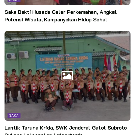
Saka Bakti Husada Gelar Perkemahan, Angkat
Kata Kunci:
btn_alaspurwo
sakawanabakti_tnap
Potensi Wisata, Kampanyekan Hidup Sehat
SAKA
Lantik Taruna Krida, SWK Jenderal Gatot Subroto
Sukses Laksanakan Latsartarda