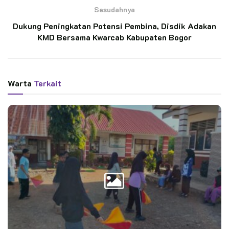
Langkah Pengabdian Penegak Ambalan Tomau,
Sesudahnya
Membina Penggalang SD Inpres 3/77 Masago
Menuju Prestasi
Dukung Peningkatan Potensi Pembina, Disdik Adakan
KMD Bersama Kwarcab Kabupaten Bogor
Saka Bakti Husada Gelar Perkemahan, Angkat
Potensi Wisata, Kampanyekan Hidup Sehat
Warta
Terkait
Kegiatan tersebut digelar selama dua hari mulai tanggal 25
sampai 26 Februari 2023 dan menjadi salah satu rangkaian
acara peringatan hari jadi yang ke-31 TN Alas Purwo.
Ia menambahkan, kegiatan pembentukan kader konservasi
diikuti sebanyak 40 orang Pramuka Penegak dan Pandega,
terdiri dari 30 anggota Saka Wanabakti pangkalan TN Alas
Purwo, 6 orang berasal dari Saka Wanabakti pangkalan KPH