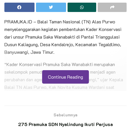
PRAMUKA.ID – Balai Taman Nasional (TN) Alas Purwo
menyelenggarakan kegiatan pembentukan Kader Konservasi
dari unsur Pramuka Saka Wanabakti di Pantai Trianggulasi
Dusun Kaliagung, Desa Kendalrejo, Kecamatan Tegaldlimo,
Banyuwangi, Jawa Timur.
“Kader Konservasi Pramuka Saka Wanabakti merupakan
sekelompok pemuda yang diharapkan dapat menjadi agen
Continue Reading
perubahan dan agen konservasi di Banyuwangi,” ujar Kepala
Balai TN Alas Purwo, Kak Novita Kusuma Wardani saat
memberikan pengarahan kepada peserta, Sabtu malam
(25/2/2023).
Sebelumnya
BACA JUGA
275 Pramuka SDN Nyalindung Ikuti Perjusa