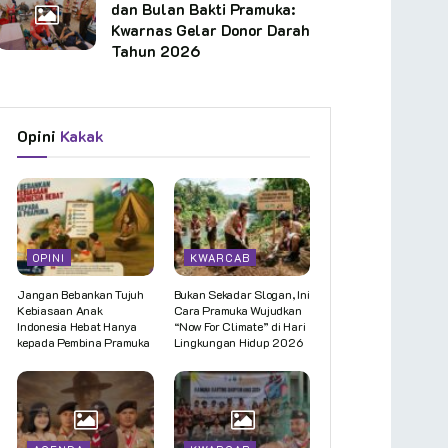
dan Bulan Bakti Pramuka:
Kwarnas Gelar Donor Darah
Tahun 2026
Opini
Kakak
OPINI
KWARCAB
Jangan Bebankan Tujuh
Bukan Sekadar Slogan, Ini
Kebiasaan Anak
Cara Pramuka Wujudkan
Indonesia Hebat Hanya
“Now For Climate” di Hari
kepada Pembina Pramuka
Lingkungan Hidup 2026