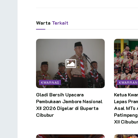
Warta
Terkait
KWARNAS
KWARRAN
Gladi Bersih Upacara
Ketua Kwa
Pembukaan Jambore Nasional
Lepas Pra
XII 2026 Digelar di Buperta
Asal MTs
Cibubur
Patimpen
XII Cibubu