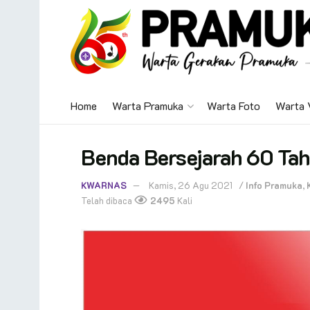
Home
Warta Pramuka
Warta Foto
Warta 
Benda Bersejarah 60 Ta
KWARNAS
Kamis, 26 Agu 2021
/
Info Pramuka
,
Telah dibaca
2495
Kali