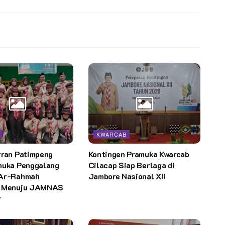
KWARCAB
rran Patimpeng
Kontingen Pramuka Kwarcab
muka Penggalang
Cilacap Siap Berlaga di
 Ar-Rahmah
Jambore Nasional XII
g Menuju JAMNAS
r