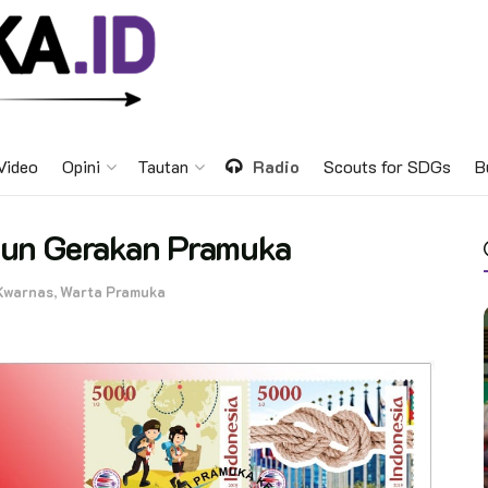
Video
Opini
Tautan
Radio
Scouts for SDGs
B
hun Gerakan Pramuka
Kwarnas
,
Warta Pramuka