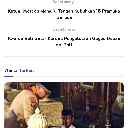
Sebelumnya
cabang gerakan pramuka mamuju tengah, Dinas Pendidikan
Ketua Kwarcab Mamuju Tengah Kukuhkan 15 Pramuka
kab.mamuju tengah, Perwira Direktorat binmas Polda Sulbar,
Garuda
Unsur Tripika Kecamatan Budong-budong, kadesa babana,
unsur pamong dan instruktur saka bhayangkara Sesulawesi
Sesudahnya
barat
Kwarda Bali Gelar Kursus Pengelolaan Gugus Depan
Dalam sambutan asisten 1 kabupaten Mamuju tengah
se-Bali
nyampaikan apresiasi dan ucapan terima kasih kepada semua
pihak yang terlibat atas terselenggaranya kegiatan
ini.Kegiatan Kemah Bakti ini dilaksanakan dalam rangka
Warta
Terkait
memperingati Hari Pramuka Ke-64 Tahun 2025 yang jatuh
pada tanggal 14 Agustus 2025 dan menjalankan program
kwartir nasional dengan melaksanakan kegiatan bulan bakti
pramuka dibulan agustus ini
Terima kasih atas semangat, antusiasme dan partisipasi adik-
adik semua beserta dengan para Pembina, yang telah
mengajarkan kami, pimpinan daerah untuk memulai semangat