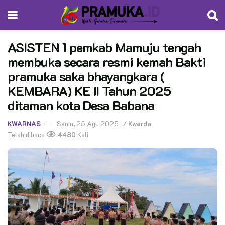
ASISTEN 1 pemkab Mamuju tengah
membuka secara resmi kemah Bakti
pramuka saka bhayangkara (
KEMBARA) KE II Tahun 2025
ditaman kota Desa Babana
KWARNAS
Senin, 25 Agu 2025
/
Kwarda
Telah dibaca
4480
Kali