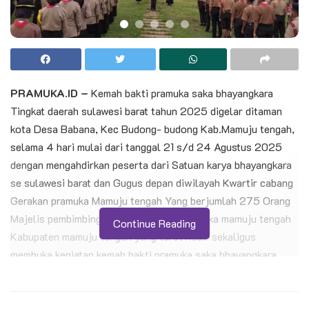
PRAMUKA.ID –
Kemah bakti pramuka saka bhayangkara
Tingkat daerah sulawesi barat tahun 2025 digelar ditaman
kota Desa Babana, Kec Budong- budong Kab.Mamuju tengah,
selama 4 hari mulai dari tanggal 21 s/d 24 Agustus 2025
dengan mengahdirkan peserta dari Satuan karya bhayangkara
se sulawesi barat dan Gugus depan diwilayah Kwartir cabang
Gerakan pramuka Mamuju tengah Yang berjumlah 275 Orang
Majelis pembimbing cabang Gerakan pramuka mamuju tengah
Continue Reading
Kabupaten mamuju tengah yang turut hadir sekaligus
membuka kegiatan kemah bakti pramuka saka bhayangkara
sesulawesi barat tahun 2025 secara resmi dengan tema “
Bakti pramuka saka bhayangkara untuk masyarakat “ Adapun
yang turut hadir sebagai undangan unsur pengurus kwartir