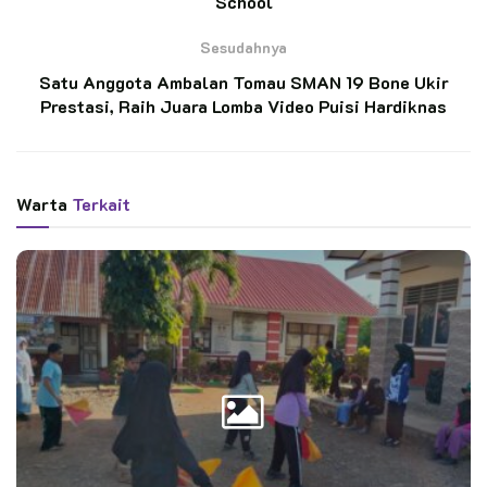
School
BACA JUGA
Sesudahnya
Langkah Pengabdian Penegak Ambalan Tomau,
Satu Anggota Ambalan Tomau SMAN 19 Bone Ukir
Membina Penggalang SD Inpres 3/77 Masago
Menuju Prestasi
Prestasi, Raih Juara Lomba Video Puisi Hardiknas
Saka Bakti Husada Gelar Perkemahan, Angkat
Potensi Wisata, Kampanyekan Hidup Sehat
Warta
Terkait
“ Mari bersama-sama berlatih dan sebagai anggota Saka
Kalpataru terus meningkatkan perannya sebagai pelopor
kebersihan dan lingkungan hidup dimulai dari diri sendiri,
kelompok dan masyarakat “ kata Kak Heantomas.
Lebih jauh Kak Heantomas berharap sebagai 23 anggota baru