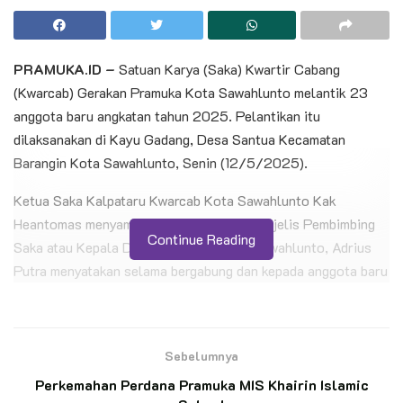
PRAMUKA.ID –
Satuan Karya (Saka) Kwartir Cabang
(Kwarcab) Gerakan Pramuka Kota Sawahlunto melantik 23
anggota baru angkatan tahun 2025. Pelantikan itu
dilaksanakan di Kayu Gadang, Desa Santua Kecamatan
Barangin Kota Sawahlunto, Senin (12/5/2025).
Ketua Saka Kalpataru Kwarcab Kota Sawahlunto Kak
Heantomas menyampaikan pesan Ketua Majelis Pembimbing
Continue Reading
Saka atau Kepala Dinas PKP2LH Kota Sawahlunto, Adrius
Putra menyatakan selama bergabung dan kepada anggota baru
dan berlatih serta berkarya dalam binaan Saka Kalpataru
dibawah bimbingan Dinas Perumahan Kebersihan Pemukiman
Pertanahan dan Lingkungan Hidup (DPKP2LH) Kota
Sebelumnya
Sawahlunto.
Perkemahan Perdana Pramuka MIS Khairin Islamic