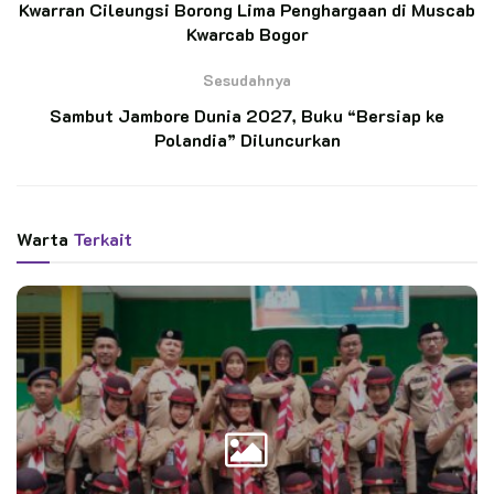
Kwarran Cileungsi Borong Lima Penghargaan di Muscab
Kwarcab Bogor
Ketua Kwarran Patimpeng Lepas Pramuka
Penggalang Asal MTs Ar-Rahmah Patimpeng
Menuju JAMNAS XII Cibubur
Sesudahnya
Sambut Jambore Dunia 2027, Buku “Bersiap ke
Penggalang SD Inpres 3/77 Masago Raih
Polandia” Diluncurkan
Prestasi, Masuk Daftar Pemenang Activity
Award AyoPramuka Kwarnas
Warta
Terkait
Jalur jelajah alam dimulai dari area Lapangan Olahraga Desa
Massila, melewati perbukitan, perkebunan warga, hingga
kawasan hutan yang rimbun. Selain berjalan, para peserta
juga diuji dengan praktik materi
survival
.
Instruktur Saka Tarunabumi Patimpeng, Kakak Andi Elya Azis,
mengungkapkan kebanggaannya. “Mereka menunjukkan