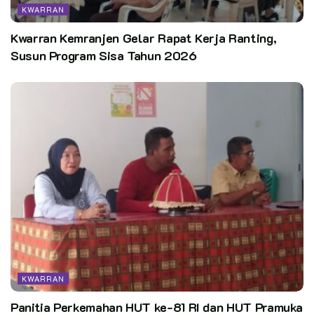
KWARRAN
Pewarta: Yusran AY.NS – Indonesian Scout Jurnalist #2109
Kwarran Kemranjen Gelar Rapat Kerja Ranting,
Susun Program Sisa Tahun 2026
Editor:
PUSDATIN KWARNAS
KWARRAN
Panitia Perkemahan HUT ke-81 RI dan HUT Pramuka