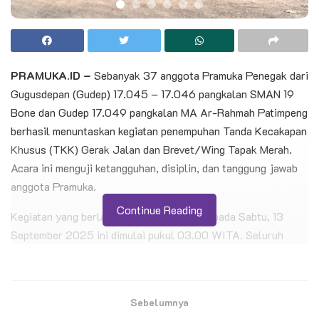
PRAMUKA.ID –
Sebanyak 37 anggota Pramuka Penegak dari
Gugusdepan (Gudep) 17.045 – 17.046 pangkalan SMAN 19
Bone dan Gudep 17.049 pangkalan MA Ar-Rahmah Patimpeng
berhasil menuntaskan kegiatan penempuhan Tanda Kecakapan
Khusus (TKK) Gerak Jalan dan Brevet/Wing Tapak Merah.
Acara ini menguji ketangguhan, disiplin, dan tanggung jawab
anggota Pramuka.
Continue Reading
Kegiatan yang berlangsung selama sehari pada Sabtu, 13
September 2025 ini dimulai pukul 03.00 WITA. Seluruh
peserta berhasil menempuh jarak 25 kilometer dalam jelajah
alam yang menantang dan berakhir pukul 19.30 WITA.
Sebelumnya
BACA JUGA