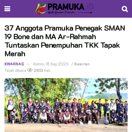
37 Anggota Pramuka Penegak SMAN
19 Bone dan MA Ar-Rahmah
Tuntaskan Penempuhan TKK Tapak
Merah
KWARNAS
Kamis, 18 Sep 2025
/
Kwarran
Telah dibaca
2813
Kali