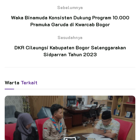
DKC Kota Tangerang Akan Adakan Pelatihan
Protokoler Pramuka
Sebelumnya
Waka Binamuda Konsisten Dukung Program 10.000
Pramuka Garuda di Kwarcab Bogor
Lakukan Pergantian Antar Waktu, DKC
Tangerang Selatan Jaring Tujuh Anggota Baru
Sesudahnya
DKR Cileungsi Kabupaten Bogor Selenggarakan
Sidparran Tahun 2023
Kegiatan ini diikuti oleh 56 orang peserta. Setiap peserta
mengikuti berbagai tes diantaranya administrasi, fisik,
pengetahuan kepramukaan dan wawancara.
Warta
Terkait
Kak Zaenudin selaku Wakil Ketua Kwarran Bidang Pembinaan
Anggota Muda (Waka Binamuda) mengungkapkan, seleksi DKR
ini diadakan dalam rangka melengkapi kepengurusan DKR
Cileungsi masa bakti 2022-2025.