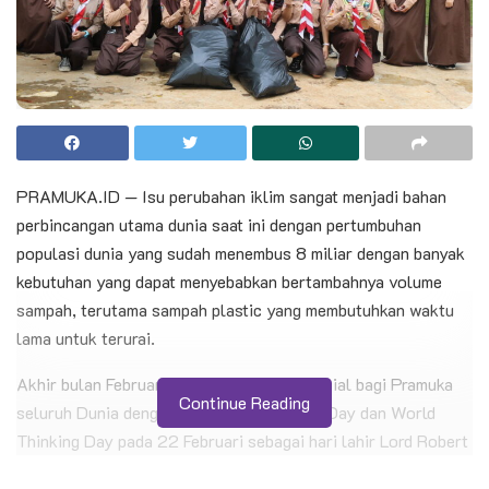
PRAMUKA.ID — Isu perubahan iklim sangat menjadi bahan
perbincangan utama dunia saat ini dengan pertumbuhan
populasi dunia yang sudah menembus 8 miliar dengan banyak
kebutuhan yang dapat menyebabkan bertambahnya volume
sampah, terutama sampah plastic yang membutuhkan waktu
lama untuk terurai.
Akhir bulan Februari merupakan bulan spesial bagi Pramuka
Continue Reading
seluruh Dunia dengan perayaan Founder’s Day dan World
Thinking Day pada 22 Februari sebagai hari lahir Lord Robert
Stephenson Smyth Baden-Powell dan Olave St. Claire Baden