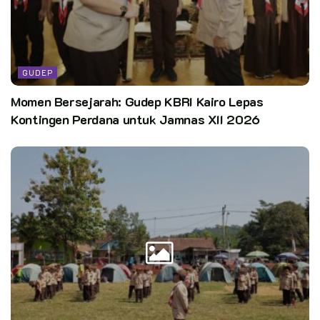
Kata Kunci:
setiappramukaadalahpewarta gerakanpramuka
pramukajakarta urbanscouting sadisnyacilandak
scoutsmpn37 scout37jaya scoutwkjaya
GUDEP
Momen Bersejarah: Gudep KBRI Kairo Lepas
Kontingen Perdana untuk Jamnas XII 2026