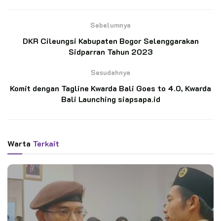
Powell sebagai pelopor kepanduan dunia.
Sebelumnya
BACA JUGA
DKR Cileungsi Kabupaten Bogor Selenggarakan
Sidparran Tahun 2023
Pelantikan 11 Pandega Perdana KBRI Kairo,
Pembina: “Ini Transfer Spirit”
Sesudahnya
Komit dengan Tagline Kwarda Bali Goes to 4.0, Kwarda
Momen Bersejarah: Gudep KBRI Kairo Lepas
Bali Launching siapsapa.id
Kontingen Perdana untuk Jamnas XII 2026
Warta
Terkait
Selain itu sehari sebelum perayaan tersebut, merupakan Hari
Peduli Sampah Nasional pada 21 Februari dalam membangun
kesadaran dan kepedulian sampah dengan bijak dalam
penggunaan barang sekali pakai yang dapat menimbulkan
sampah.