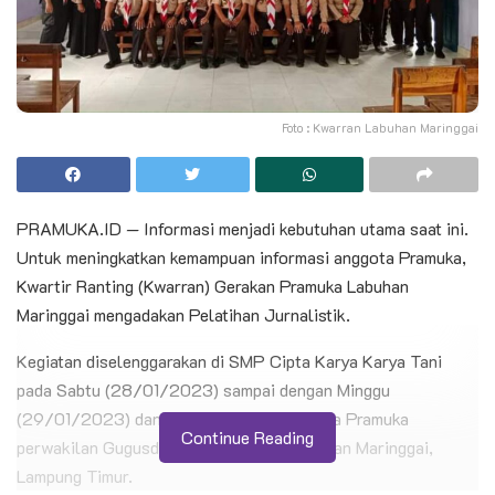
Foto : Kwarran Labuhan Maringgai
PRAMUKA.ID — Informasi menjadi kebutuhan utama saat ini.
Untuk meningkatkan kemampuan informasi anggota Pramuka,
Kwartir Ranting (Kwarran) Gerakan Pramuka Labuhan
Maringgai mengadakan Pelatihan Jurnalistik.
Kegiatan diselenggarakan di SMP Cipta Karya Karya Tani
pada Sabtu (28/01/2023) sampai dengan Minggu
(29/01/2023) dan diikuti oleh 30 anggota Pramuka
Continue Reading
perwakilan Gugusdepan se-Kwarran Labuhan Maringgai,
Lampung Timur.