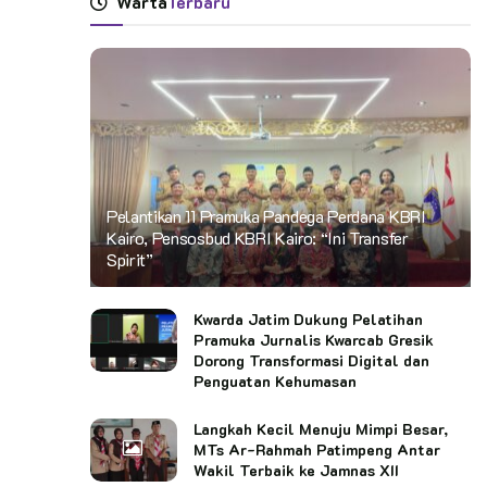
Warta
Terbaru
Pelantikan 11 Pramuka Pandega Perdana KBRI
Kairo, Pensosbud KBRI Kairo: “Ini Transfer
Spirit”
Kwarda Jatim Dukung Pelatihan
Pramuka Jurnalis Kwarcab Gresik
Dorong Transformasi Digital dan
Penguatan Kehumasan
Langkah Kecil Menuju Mimpi Besar,
MTs Ar-Rahmah Patimpeng Antar
Wakil Terbaik ke Jamnas XII