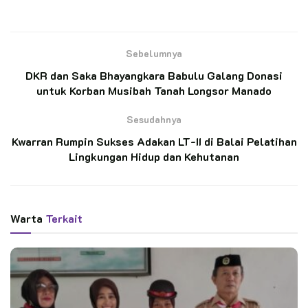
BACA JUGA
Sebelumnya
Langkah Kecil Menuju Mimpi Besar, MTs Ar-
Rahmah Patimpeng Antar Wakil Terbaik ke
DKR dan Saka Bhayangkara Babulu Galang Donasi
Jamnas XII
untuk Korban Musibah Tanah Longsor Manado
Semangat Bagi Skill, Penegak Ambalan
Sesudahnya
Tomau Ikhtiar Cetak Penggalang Tangguh di
Kwarran Rumpin Sukses Adakan LT-II di Balai Pelatihan
SD Negeri 252 Massila
Lingkungan Hidup dan Kehutanan
Dalam sambutan pembubukaan, Ketua Kwarran Labuhan
Maringgai Kak Sudarnoto, S.Pd. menyampaikan, pelatihan ini
Warta
Terkait
merupakan langkah Kwarran untuk terus meningkatkan
kualitas SDM anggota Pramuka khususnya dibidang
Jurnalistik dan publikasi media dalam setiap kegiatan di
Kwarran Labuhan Maringgai.