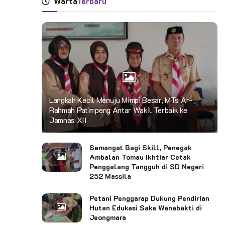
Warta
Terbaru
Langkah Kecil Menuju Mimpi Besar, MTs Ar-
Rahmah Patimpeng Antar Wakil Terbaik ke
Jamnas XII
Semangat Bagi Skill, Penegak
Ambalan Tomau Ikhtiar Cetak
Penggalang Tangguh di SD Negeri
252 Massila
Petani Penggarap Dukung Pendirian
Hutan Edukasi Saka Wanabakti di
Jeongmara