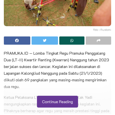
Foto : Rustomi
PRAMUKA.ID — Lomba Tingkat Regu Pramuka Penggalang
Dua (LT-II) Kwartir Ranting (Kwarran) Nanggung tahun 2023
berjalan sukses dan lancar. Kegiatan ini dilaksanakan di
Lapangan Kalongliud Nanggung pada Sabtu (21/1/2023)
diikuti oleh 69 pangkalan yang masing-masing mengirimkan
dua regu.
Ketua Pelaksana LT-II Kwarran Nanggung Kak Yadi
Continue Reading
mengungkapkan rasa bangga dengan adanya kegiatan ini.
Pihaknya berharap agar regu yang meraih prestasi tinggi pada