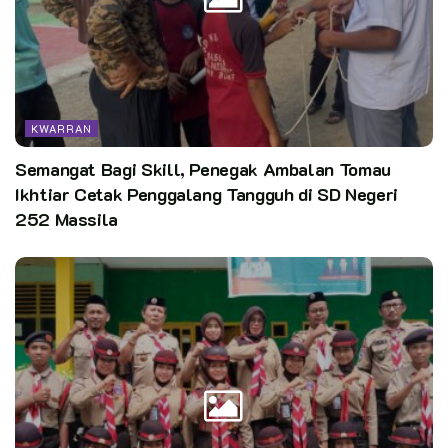
Sumber:
Rustomi / Kader Unit Warta Sayaga Kwarcab Kabupaten
Bogor
Editor:
CST
KWARRAN
Kata Kunci:
kwarcab kabupaten bogor
Pasti hebat
Semangat Bagi Skill, Penegak Ambalan Tomau
Ikhtiar Cetak Penggalang Tangguh di SD Negeri
252 Massila